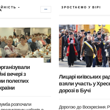
ІЙНІСТЬ -
ЗРОСТАЄМО У ВІРІ
А
організували
ні вечері з
Лицарі київських ра
и полеглих
взяли участь у Хрес
країни
дорозі в Бучі
лумба розпочали
Дорогою до Воскресіння. Р
 продуктових наборів в