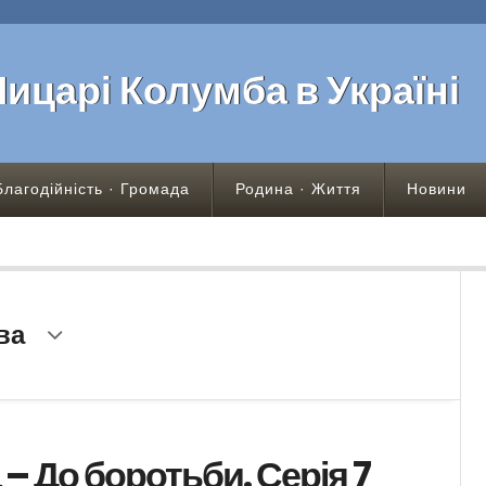
Лицарі Колумба в Україні
Благодійність · Громада
Родина · Життя
Новини
ва
– До боротьби. Серія 7