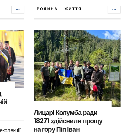
РОДИНА - ЖИТТЯ
д
ній
Лицарі Колумба ради
18271 здійснили прощу
на гору Піп Іван
еколекції