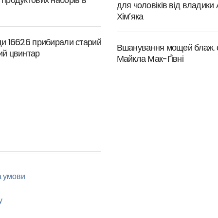
для чоловіків від владики
Хім’яка
ди 16626 прибирали старий
Вшанування мощей блаж. 
ий цвинтар
Майкла Мак-Ґівні
а умови
у