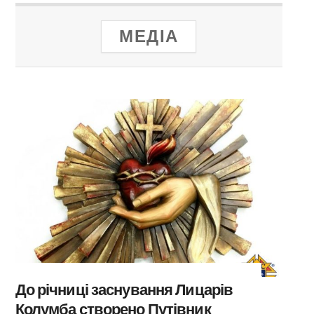
МЕДІА
До річниці заснування Лицарів
Колумба створено Путівник