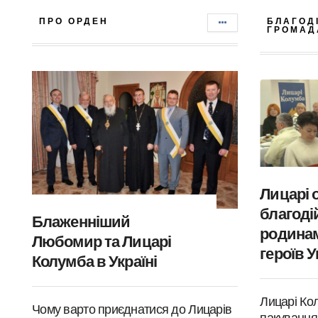
ПРО ОРДЕН
БЛАГОД
ГРОМАД
Лицарі 
благодій
Блаженніший
родинам
Любомир та Лицарі
героїв У
Колумба в Україні
Лицарі Ко
Чому варто приєднатися до Лицарів
пакування