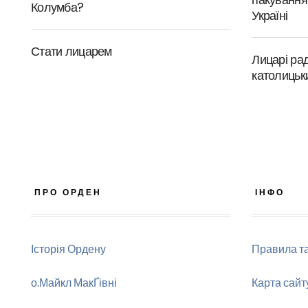
Колумба?
Україні
Стати лицарем
Лицарі ра
католицьк
ПРО ОРДЕН
ІНФО
Історія Ордену
Правила т
о.Майкл МакҐівні
Карта сайт