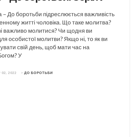
а – До боротьби підреслюється важливість
енному житті чоловіка. Що таке молитва?
ві важливо молитися? Чи щодня ви
для особистої молитви? Якщо ні, то як ви
увати свій день, щоб мати час на
 Богом? У
 02, 2022
>
ДО БОРОТЬБИ