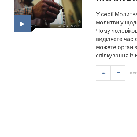
У серії Молитв
молитви у щод
Чому чоловіко
виділяєте час 
можете організ
спілкування із
БЕР