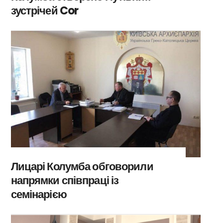
зустрічей Cor
Лицарі Колумба обговорили
напрямки співпраці із
семінарією