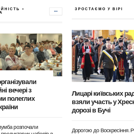
ІЙНІСТЬ -
ЗРОСТАЄМО У ВІРІ
А
організували
ні вечері з
Лицарі київських ра
и полеглих
взяли участь у Хрес
країни
дорозі в Бучі
лумба розпочали
Дорогою до Воскресіння. Р
 продуктових наборів в