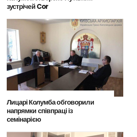
зустрічей Cor
Лицарі Колумба обговорили
напрямки співпраці із
семінарією