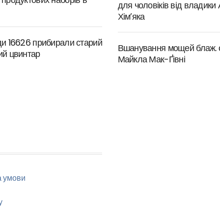
для чоловіків від владики
Хім’яка
ди 16626 прибирали старий
Вшанування мощей блаж. 
ий цвинтар
Майкла Мак-Ґівні
а умови
у