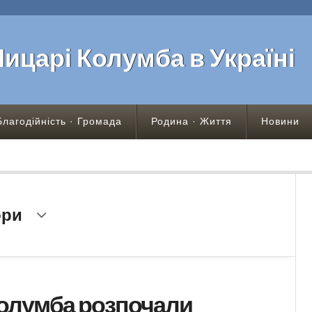
Лицарі Колумба в Україні
Благодійність · Громада
Родина · Життя
Новини
ори
Колумба розпочали