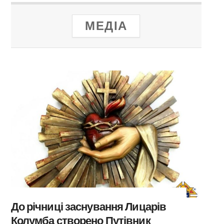
МЕДІА
До річниці заснування Лицарів
Колумба створено Путівник