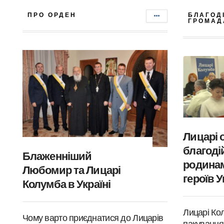
ПРО ОРДЕН
БЛАГОД
ГРОМАД
Лицарі 
благодій
Блаженніший
родинам
Любомир та Лицарі
героїв У
Колумба в Україні
Лицарі Ко
Чому варто приєднатися до Лицарів
пакування