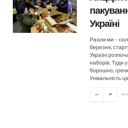
пакуванн
Україні
Разом ми – сил
березня, старт
Україні розпоч
наборів. Туди 
борошно, гречк
Унікальність ці
БЕР