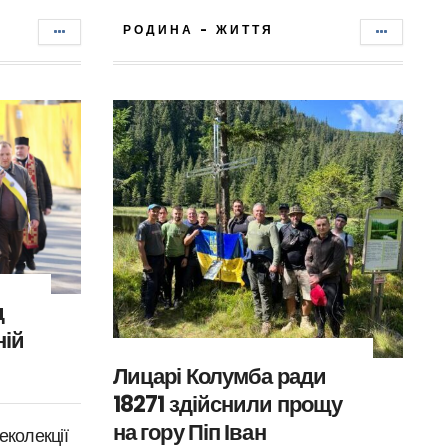
РОДИНА - ЖИТТЯ
д
ній
Лицарі Колумба ради
18271 здійснили прощу
на гору Піп Іван
еколекції