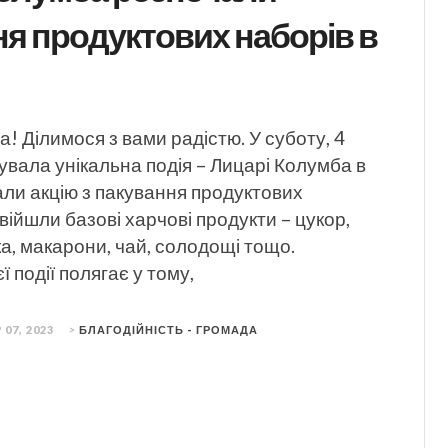
я продуктових наборів в
а! Ділимося з вами радістю. У суботу, 4
увала унікальна подія – Лицарі Колумба в
али акцію з пакування продуктових
увійшли базові харчові продукти – цукор,
а, макарони, чай, солодощі тощо.
єї події полягає у тому,
 07, 2023
>
БЛАГОДІЙНІСТЬ - ГРОМАДА