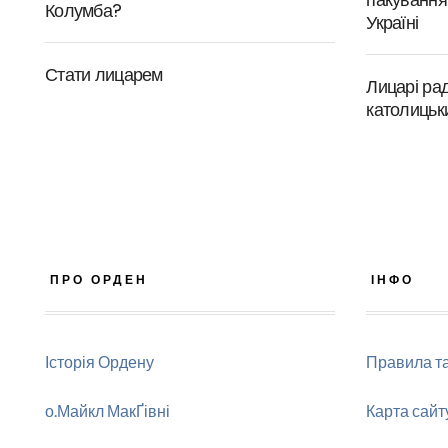
Колумба?
Україні
Стати лицарем
Лицарі ра
католицьк
ПРО ОРДЕН
ІНФО
Історія Ордену
Правила т
о.Майкл МакҐівні
Карта сайт