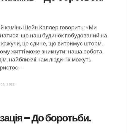
ий камінь Шейн Каплер говорить: «Ми
онатися, що наш будинок побудований на
но кажучи, це єдине, що витримує шторм.
ому житті може зникнути: наша робота,
ім, найближчі нам люди- їх можуть
Христос —
 06, 2022
зація – До боротьби.