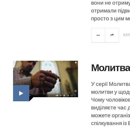
вони не отриму
отримали підви
просто з цим м
БЕР
Молитва 
У серії Молитв
молитви у щод
Чому чоловіко
виділяєте час 
можете організ
спілкування із