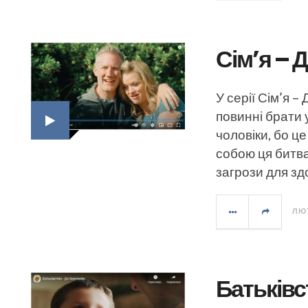
Сім’я – 
У серії Сім’я –
повинні брати у
чоловіки, бо це
собою ця битва 
загрози для з
ЛЮТ
Батьківс