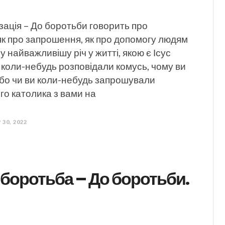
зація – До боротьби говорить про
як про запрошення, як про допомогу людям
у найважливішу річ у житті, якою є Ісус
 коли-небудь розповідали комусь, чому ви
Або чи ви коли-небудь запрошували
го католика з вами на
 30, 2022
боротьба – До боротьби.