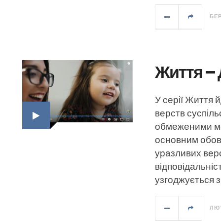
БЕР
Життя – 
У серії Життя 
верств суспіль
обмеженими мо
основним обов’
уразливих верс
відповідальні
узгоджується 
ЛЮТ