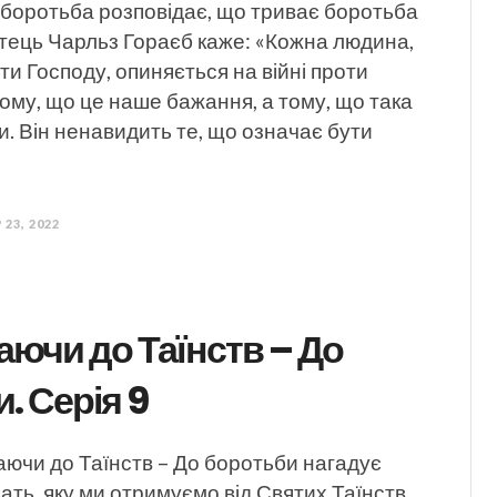
 боротьба розповідає, що триває боротьба
Отець Чарльз Гораєб каже: «Кожна людина,
ти Господу, опиняється на війні проти
ому, що це наше бажання, а тому, що така
. Він ненавидить те, що означає бути
 23, 2022
ючи до Таїнств – До
. Серія 9
аючи до Таїнств – До боротьби нагадує
ать, яку ми отримуємо від Святих Таїнств,