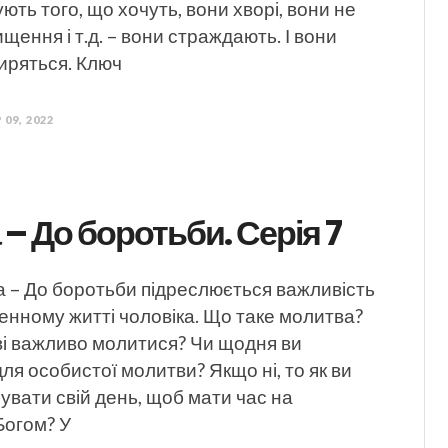
ють того, що хочуть, вони хворі, вони не
щення і т.д. – вони страждають. І вони
иряться. Ключ
 09, 2022
– До боротьби. Серія 7
а – До боротьби підреслюється важливість
енному житті чоловіка. Що таке молитва?
ві важливо молитися? Чи щодня ви
для особистої молитви? Якщо ні, то як ви
увати свій день, щоб мати час на
 Богом? У