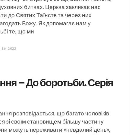
духовних битвах. Церква закликає нас
ти до Святих Таїнств та через них
агодать Божу. Як допомагає нам у
ьбі те, що ми
 16, 2022
ня – До боротьби. Серія
ання розповідається, що багато чоловіків
ся зі своїм становищем більшу частину
Вони можуть переживати «невдалий день»,