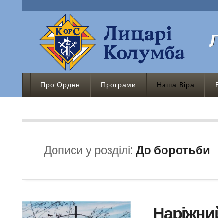
Про Орден
Програми
Наша Віра
Дописи у розділі:
До боротьби
Наріжний