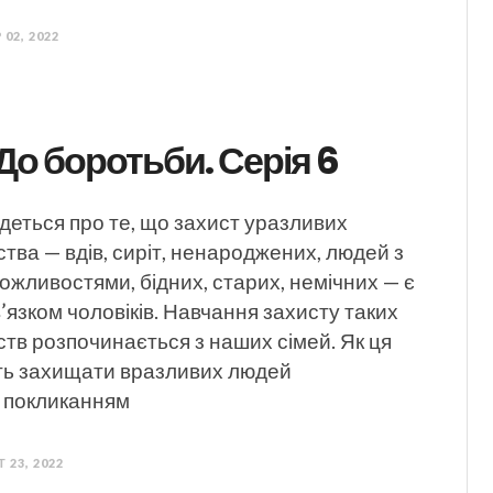
 02, 2022
До боротьби. Серія 6
йдеться про те, що захист уразливих
ства — вдів, сиріт, ненароджених, людей з
жливостями, бідних, старих, немічних — є
язком чоловіків. Навчання захисту таких
тв розпочинається з наших сімей. Як ця
сть захищати вразливих людей
з покликанням
 23, 2022