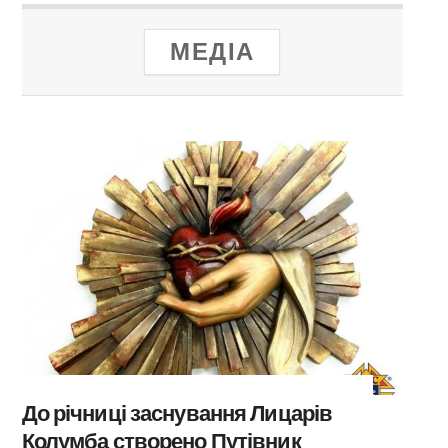
МЕДІА
До річниці заснування Лицарів
Колумба створено Путівник