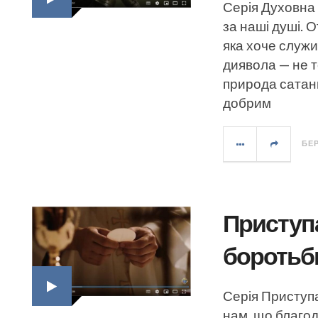
Серія Духовна
за наші душі. 
яка хоче служи
диявола — не т
природа сатани
добрим
БЕР
Приступа
боротьби
Серія Приступ
нам, що благод