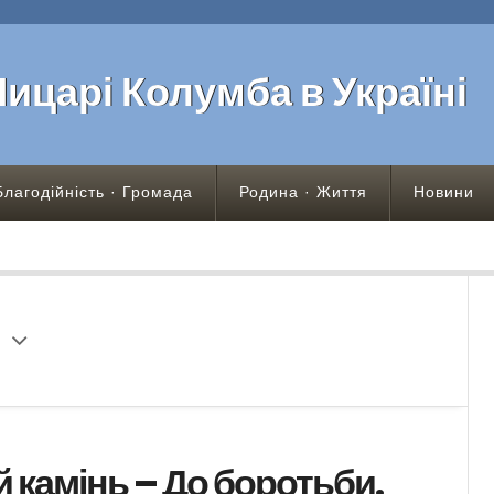
Лицарі Колумба в Україні
Благодійність · Громада
Родина · Життя
Новини
 камінь – До боротьби.