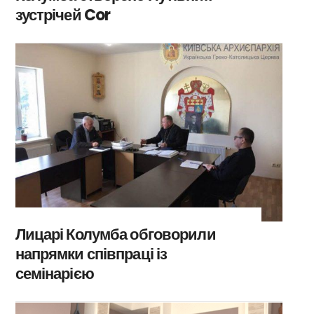
зустрічей Cor
Лицарі Колумба обговорили
напрямки співпраці із
семінарією