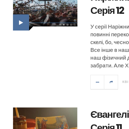
Серія 12
У серії Наріжн
повинні перек
скелі, бо, чес
Все інше в наш
наш фізичний д
забрати. Але 
КВІ
Євангелі
Серія 11