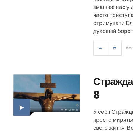
зміцнює нас у 
часто приступа
отримувати Бл
духовній борот
БЕР
Страждан
8
У серії Стражд
просто мирять
свого життя. 