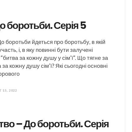
До боротьби. Серія 5
 До боротьби йдеться про боротьбу, в якій
часть, і, в яку повинні бути залучені
 “битва за кожну душу у сім’ї”. Що тягне за
за кожну душу сім’ї? Які сьогодні основні
дорового
 15, 2022
тво – До боротьби. Серія