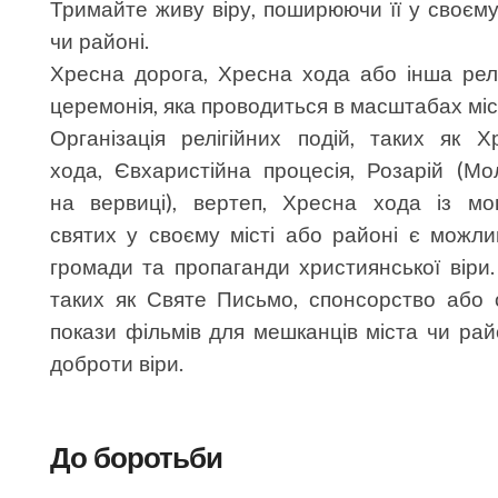
Тримайте живу віру, поширюючи її у своєму 
чи районі.
Хресна дорога, Хресна хода або інша релі
церемонія, яка проводиться в масштабах міс
Організація релігійних подій, таких як Х
хода, Євхаристійна процесія, Розарій (Мо
на вервиці), вертеп, Хресна хода із м
святих у своєму місті або районі є можли
громади та пропаганди християнської віри.
таких як Святе Письмо, спонсорство або о
покази фільмів для мешканців міста чи рай
доброти віри.
До боротьби