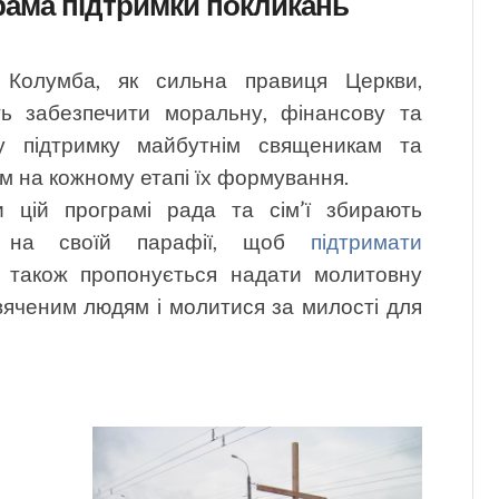
рама підтримки покликань
 Колумба, як сильна правиця Церкви,
ть забезпечити моральну, фінансову та
у підтримку майбутнім священикам та
м на кожному етапі їх формування.
и цій програмі рада та сім’ї збирають
 на своїй парафії, щоб
підтримати
 також пропонується надати молитовну
яченим людям і молитися за милості для