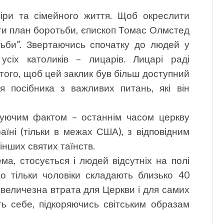
віри та сімейного життя. Щоб окреслити
ити план боротьби, єпископ Томас Олмстед
ьби”. Звертаючись спочатку до людей у
 усіх католиків – лицарів. Лицарі раді
ого, щоб цей заклик був більш доступний
я посібника з важливих питань, які він
куючим фактом – останнім часом церкву
аїні (тільки в межах США), з відповідним
нших святих таїнств.
ема, стосується і людей відсутніх на полі
о тільки чоловіки складають близько 40
є величезна втрата для Церкви і для самих
ь себе, підкоряючись світським образам