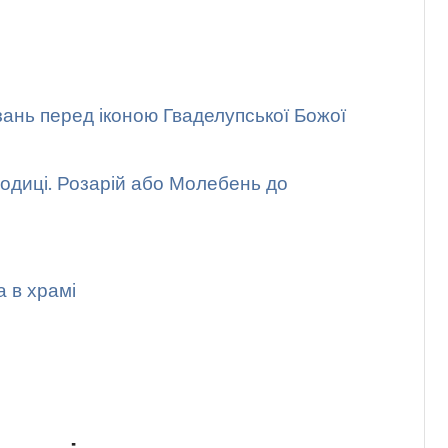
зань перед іконою Гваделупської Божої
одиці. Розарій або Молебень до
а в храмі