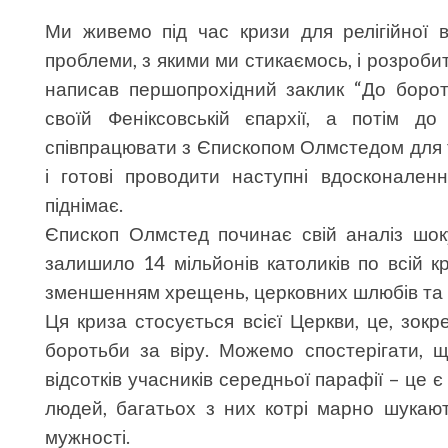
Ми живемо під час кризи для релігійної 
проблеми, з якими ми стикаємось, і розроб
написав першопрохідний заклик “До борот
своїй Феніксовській єпархії, а потім до
співпрацювати з Єпископом Олмстедом для т
і готові проводити наступні вдосконаленн
піднімає.
Єпископ Олмстед починає свій аналіз шо
залишило 14 мільйонів католиків по всій кр
зменшенням хрещень, церковних шлюбів та і
Ця криза стосується всієї Церкви, це, зокр
боротьби за віру. Можемо спостерігати, щ
відсотків учасників середньої парафії – це 
людей, багатьох з них котрі марно шукают
мужності.