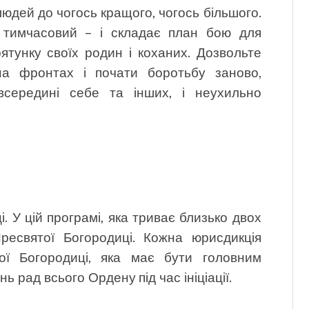
юдей до чогось кращого, чогось більшого.
і тимчасовий – і складає план бою для
ятунку своїх родин і коханих. Дозвольте
на фронтах і почати боротьбу заново,
всередині себе та інших, і неухильно
. У цій програмі, яка триває близько двох
Пресвятої Богородиці. Кожна юрисдикція
ої Богородиці, яка має бути головним
ь рад всього Ордену під час ініціації.