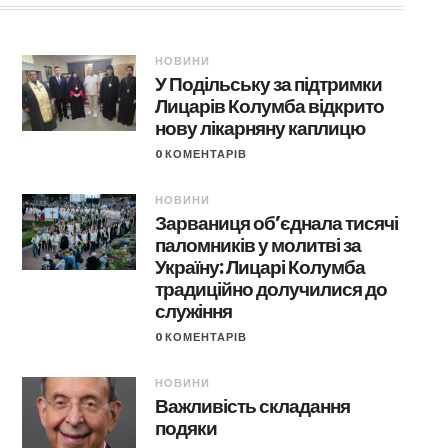
НОВИНИ
У Подільську за підтримки
Лицарів Колумба відкрито
нову лікарняну каплицю
0 КОМЕНТАРІВ
НОВИНИ
Зарваниця об’єднала тисячі
паломників у молитві за
Україну: Лицарі Колумба
традиційно долучилися до
служіння
0 КОМЕНТАРІВ
НОВИНИ
Важливість складання
подяки