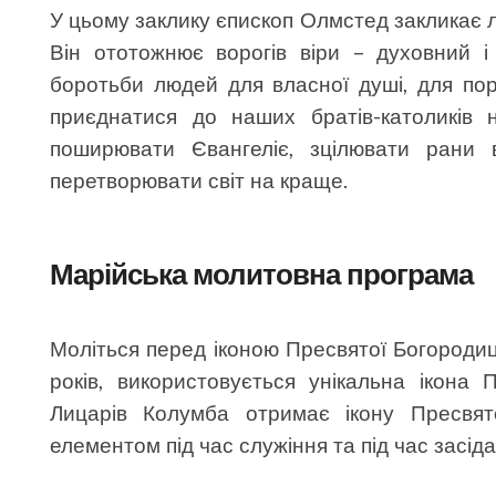
У цьому заклику єпископ Олмстед закликає л
Він ототожнює ворогів віри – духовний 
боротьби людей для власної душі, для пор
приєднатися до наших братів-католиків 
поширювати Євангеліє, зцілювати рани 
перетворювати світ на краще.
Марійська молитовна програма
Моліться перед іконою Пресвятої Богородиці
років, використовується унікальна ікона 
Лицарів Колумба отримає ікону Пресвят
елементом під час служіння та під час засідан