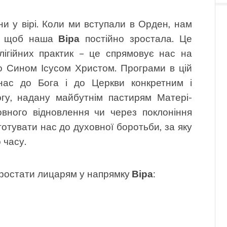
ни у вірі. Коли ми вступали в Орден, нам
е, щоб наша
Віра
постійно зростала. Це
лігійних практик – це спрямовує нас на
о Сином Ісусом Христом. Програми в цій
 нас до Бога і до Церкви конкретним і
гу, надану майбутнім пастирям Матері-
вного відновлення чи через поклоніння
дготувати нас до духовної боротьби, за яку
 часу.
 зростати лицарям у напрямку
Віра
: