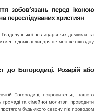
ття зобов’язань перед іконою
она переслідуваних християн
 Гваделупської по лицарських домівках та
итись в домівці лицаря не менше ніж одну
т до Богородиці. Розарій або
вятій Богородиці, покровительці нашого
у громаді та сімейної молитви, проводити
 протягом будь-якого сезону під проводом