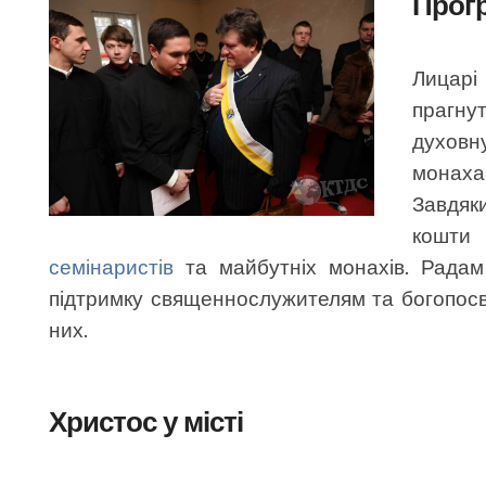
Прог
Лицарі
прагну
духовн
монаха
Завдяк
кошти
семінаристів
та майбутніх монахів. Радам
підтримку священнослужителям та богопосв
них.
Христос у місті