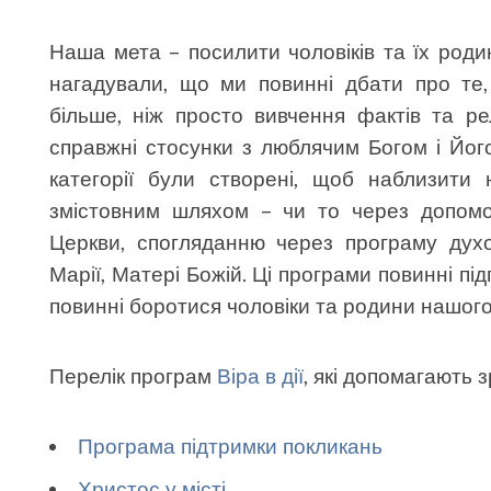
Наша мета – посилити чоловіків та їх роди
нагадували, що ми повинні дбати про т
більше, ніж просто вивчення фактів та ре
справжні стосунки з люблячим Богом і Йог
категорії були створені, щоб наблизити
змістовним шляхом – чи то через допомо
Церкви, спогляданню через програму духо
Марії, Матері Божій. Ці програми повинні пі
повинні боротися чоловіки та родини нашого
Перелік програм
Віра в дії
, які допомагають
Програма підтримки покликань
Христос у місті