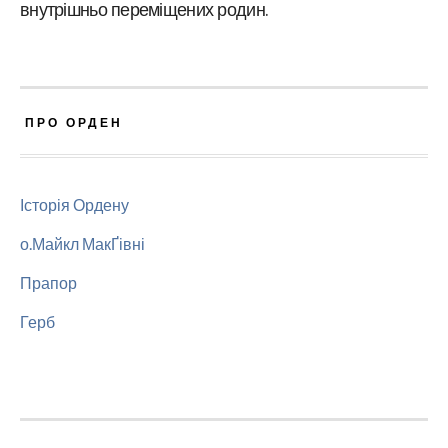
внутрішньо переміщених родин.
ПРО ОРДЕН
Історія Ордену
о.Майкл МакҐівні
Прапор
Герб