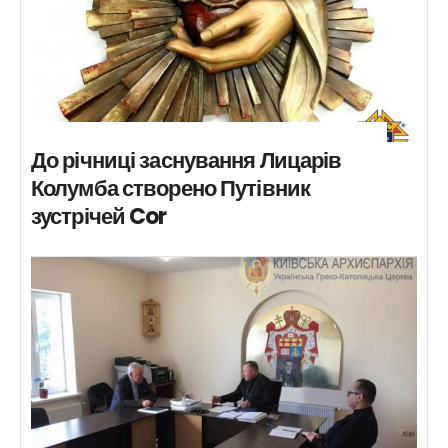
До річниці заснування Лицарів
Колумба створено Путівник
зустрічей Cor