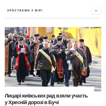
ЗРОСТАЄМО У ВІРІ
Лицарі київських рад взяли участь
у Хресній дорозі в Бучі