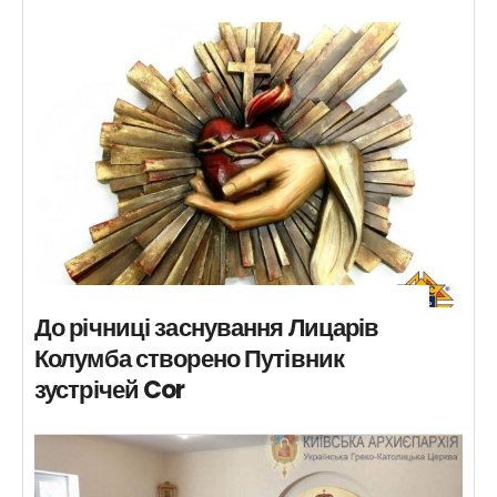
До річниці заснування Лицарів
Колумба створено Путівник
зустрічей Cor