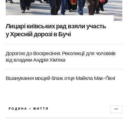
Лицарі київських рад взяли участь
у Хресній дорозі в Бучі
Дорогою до Воскресіння. Реколекції для чоловіків
від владики Андрія Хім’яка
Вшанування мощей блаж. отця Майкла Мак-Ґівні
РОДИНА - ЖИТТЯ