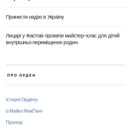
Принести надію в Україну
Лицарі у Фастові провели майстер-клас для дітей
внутрішньо переміщених родин.
ПРО ОРДЕН
Історія Ордену
о.Майкл МакҐівні
Прапор