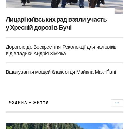
Лицарі київських рад взяли участь
у Хресній дорозі в Бучі
Дорогою до Воскресіння. Реколекції для чоловіків
від владики Андрія Хім’яка
Вшанування мощей блаж. отця Майкла Мак-Ґівні
РОДИНА - ЖИТТЯ