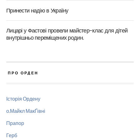
Принести надію в Україну
Лицарі у Фастові провели майстер-клас для дітей
внутрішньо переміщених родин.
ПРО ОРДЕН
Історія Ордену
о.Майкл МакҐівні
Прапор
Герб