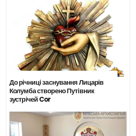
До річниці заснування Лицарів
Колумба створено Путівник
зустрічей Cor