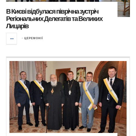
В Києві відбулася піврічна зустріч
Регіональних Делегатів та Великих
Лицарів
>
ЦЕРЕМОНІЇ