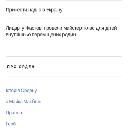
Принести надію в Україну
Лицарі у Фастові провели майстер-клас для дітей
внутрішньо переміщених родин.
ПРО ОРДЕН
Історія Ордену
о.Майкл МакҐівні
Прапор
Герб