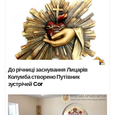
До річниці заснування Лицарів
Колумба створено Путівник
зустрічей Cor