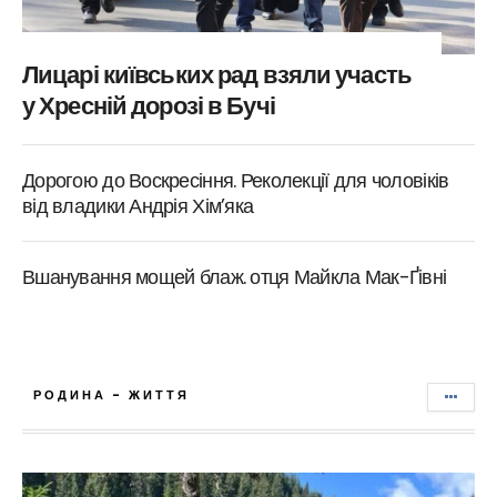
Лицарі київських рад взяли участь
у Хресній дорозі в Бучі
Дорогою до Воскресіння. Реколекції для чоловіків
від владики Андрія Хім’яка
Вшанування мощей блаж. отця Майкла Мак-Ґівні
РОДИНА - ЖИТТЯ