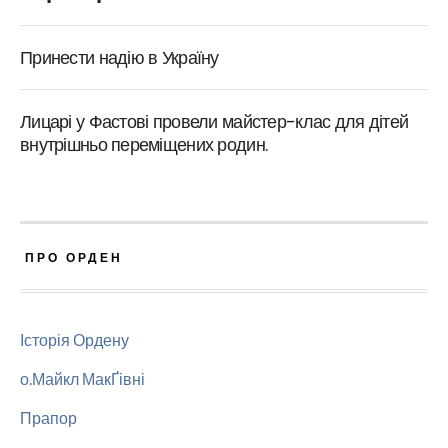
Принести надію в Україну
Лицарі у Фастові провели майстер-клас для дітей
внутрішньо переміщених родин.
ПРО ОРДЕН
Історія Ордену
о.Майкл МакҐівні
Прапор