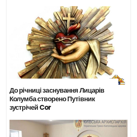
До річниці заснування Лицарів
Колумба створено Путівник
зустрічей Cor