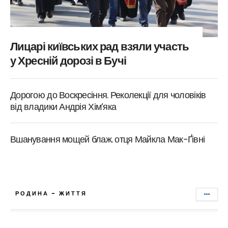
Лицарі київських рад взяли участь
у Хресній дорозі в Бучі
Дорогою до Воскресіння. Реколекції для чоловіків
від владики Андрія Хім’яка
Вшанування мощей блаж. отця Майкла Мак-Ґівні
РОДИНА - ЖИТТЯ