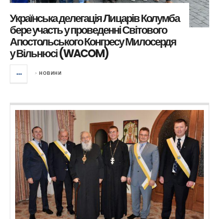
Українська делегація Лицарів Колумба
бере участь у проведенні Світового
Апостольського Конгресу Милосердя
у Вільнюсі (WACOM)
>
НОВИНИ