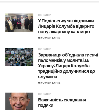
НОВИНИ
У Подільську за підтримки
Лицарів Колумба відкрито
нову лікарняну каплицю
0 КОМЕНТАРІВ
НОВИНИ
Зарваниця об’єднала тисячі
паломників у молитві за
Україну: Лицарі Колумба
традиційно долучилися до
служіння
0 КОМЕНТАРІВ
НОВИНИ
Важливість складання
подяки