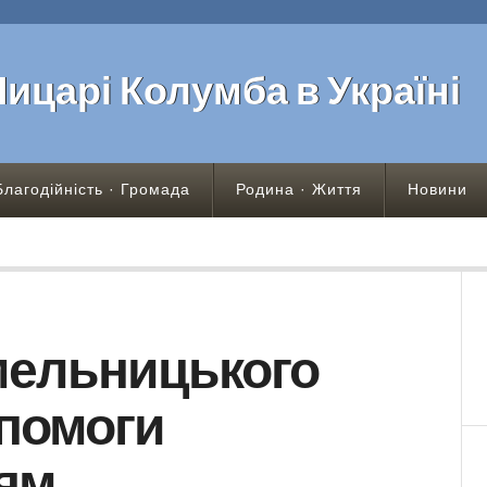
Лицарі Колумба в Україні
Благодійність · Громада
Родина · Життя
Новини
мельницького
помоги
’ям