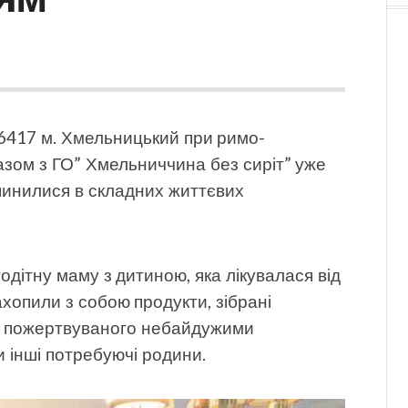
6417 м. Хмельницький при римо-
азом з ГО” Хмельниччина без сиріт” уже
опинилися в складних життєвих
одітну маму з дитиною, яка лікувалася від
захопили з собою продукти, зібрані
ого пожертвуваного небайдужими
 інші потребуючі родини.