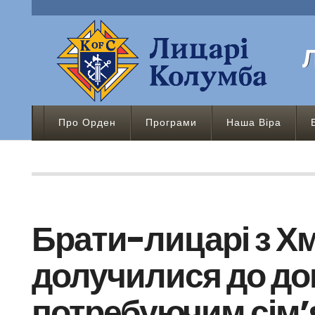
Про Орден
Програми
Наша Віра
Брати-лицарі з Х
долучилися до до
потребуючим сім