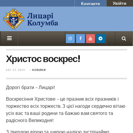
Увійти
Контакти
Христос воскрес!
КВІ 27, 2019
>
НОВИНИ
Дорогі брати – Лицарі!
Воскресіння Христове – це празник всіх празників і
торжество всіх торжеств. З цієї нагоди сердечно вітаю
усіх вас та ваші родини та бажаю вам святого та
радісного Великодня!
З твердою вірою та щирою надією зустрічаймо