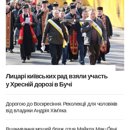
Лицарі київських рад взяли участь
у Хресній дорозі в Бучі
Дорогою до Воскресіння. Реколекції для чоловіків
від владики Андрія Хім’яка
Вшанування мощей блаж. отця Майкла Мак-Ґівні