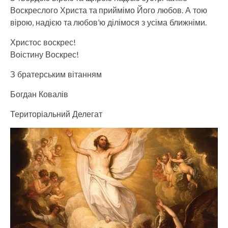
Воскреслого Христа та приймімо Його любов. А тою
вірою, надією та любов’ю ділімося з усіма ближніми.
Христос воскрес!
Воістину Воскрес!
З братерським вітанням
Богдан Ковалів
Територіальний Делегат