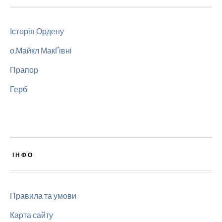
Історія Ордену
о.Майкл МакҐівні
Прапор
Герб
ІНФО
Правила та умови
Карта сайту