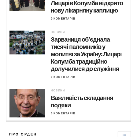
Лицарів Колумба відкрито
нову лікарняну каплицю
0 КОМЕНТАРІВ
НОВИНИ
Зарваниця об’єднала
тисячі паломників у
молитві за Україну: Лицарі
Колумба традиційно
долучилися до служіння
0 КОМЕНТАРІВ
НОВИНИ
Важливість складання
подяки
0 КОМЕНТАРІВ
ПРО ОРДЕН