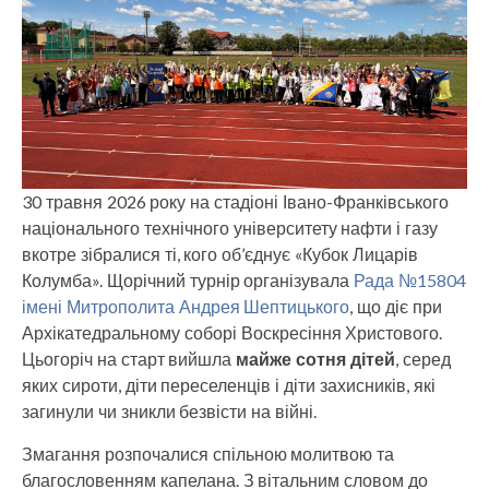
30 травня 2026 року на стадіоні Івано-Франківського
національного технічного університету нафти і газу
вкотре зібралися ті, кого об’єднує «Кубок Лицарів
Колумба». Щорічний турнір організувала
Рада №15804
імені Митрополита Андрея Шептицького
, що діє при
Архікатедральному соборі Воскресіння Христового.
Цьогоріч на старт вийшла
майже сотня дітей
, серед
яких сироти, діти переселенців і діти захисників, які
загинули чи зникли безвісти на війні.
Змагання розпочалися спільною молитвою та
благословенням капелана. З вітальним словом до