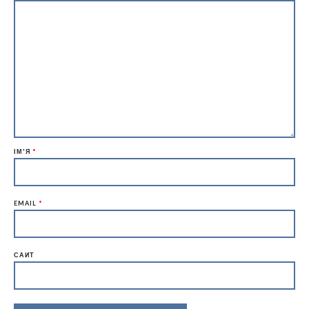
ІМ'Я
*
EMAIL
*
САЙТ