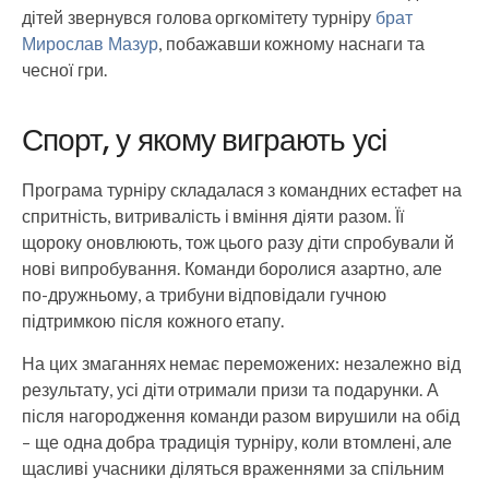
дітей звернувся голова оргкомітету турніру
брат
Мирослав Мазур
, побажавши кожному наснаги та
чесної гри.
Спорт, у якому виграють усі
Програма турніру складалася з командних естафет на
спритність, витривалість і вміння діяти разом. Її
щороку оновлюють, тож цього разу діти спробували й
нові випробування. Команди боролися азартно, але
по-дружньому, а трибуни відповідали гучною
підтримкою після кожного етапу.
На цих змаганнях немає переможених: незалежно від
результату, усі діти отримали призи та подарунки. А
після нагородження команди разом вирушили на обід
– ще одна добра традиція турніру, коли втомлені, але
щасливі учасники діляться враженнями за спільним