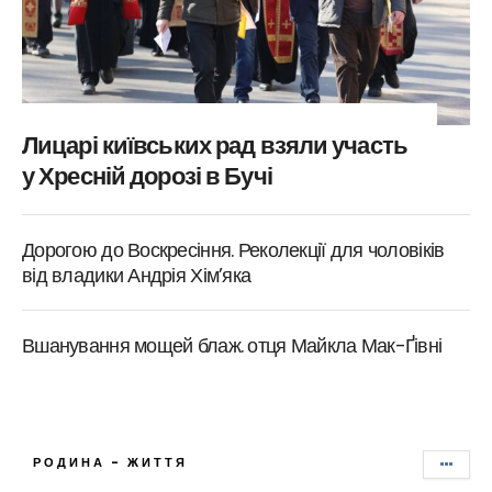
Лицарі київських рад взяли участь
у Хресній дорозі в Бучі
Дорогою до Воскресіння. Реколекції для чоловіків
від владики Андрія Хім’яка
Вшанування мощей блаж. отця Майкла Мак-Ґівні
РОДИНА - ЖИТТЯ