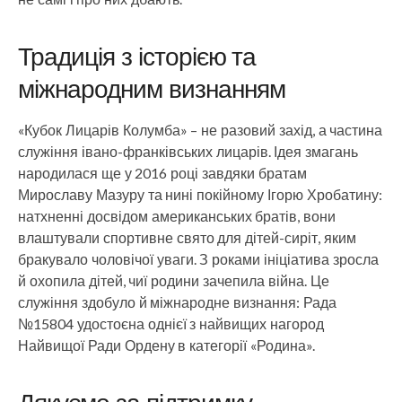
Традиція з історією та
міжнародним визнанням
«Кубок Лицарів Колумба» – не разовий захід, а частина
служіння івано-франківських лицарів. Ідея змагань
народилася ще у 2016 році завдяки братам
Мирославу Мазуру та нині покійному Ігорю Хробатину:
натхненні досвідом американських братів, вони
влаштували спортивне свято для дітей-сиріт, яким
бракувало чоловічої уваги. З роками ініціатива зросла
й охопила дітей, чиї родини зачепила війна. Це
служіння здобуло й міжнародне визнання: Рада
№15804 удостоєна однієї з найвищих нагород
Найвищої Ради Ордену в категорії «Родина».