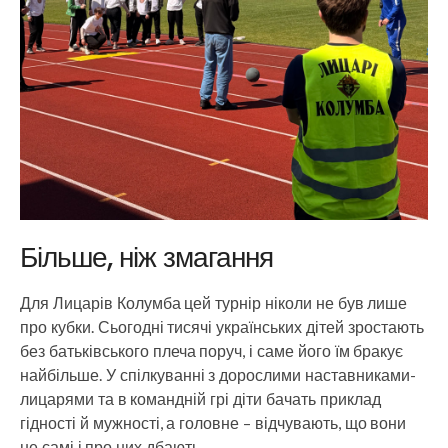
Більше, ніж змагання
Для Лицарів Колумба цей турнір ніколи не був лише
про кубки. Сьогодні тисячі українських дітей зростають
без батьківського плеча поруч, і саме його їм бракує
найбільше. У спілкуванні з дорослими наставниками-
лицарями та в командній грі діти бачать приклад
гідності й мужності, а головне – відчувають, що вони
не самі і про них дбають.