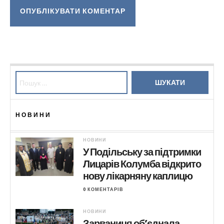
Пошук:
НОВИНИ
НОВИНИ
У Подільську за підтримки
Лицарів Колумба відкрито
нову лікарняну каплицю
0 КОМЕНТАРІВ
НОВИНИ
Зарваниця об’єднала