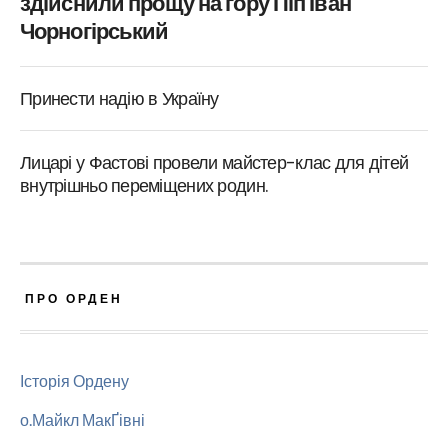
здійснили прощу на гору Піп Іван
Чорногірський
Принести надію в Україну
Лицарі у Фастові провели майстер-клас для дітей
внутрішньо переміщених родин.
ПРО ОРДЕН
Історія Ордену
о.Майкл МакҐівні