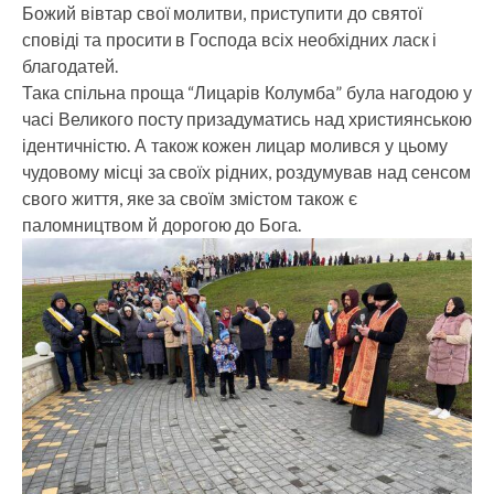
Божий вівтар свої молитви, приступити до святої
сповіді та просити в Господа всіх необхідних ласк і
благодатей.
Така спільна проща “Лицарів Колумба” була нагодою у
часі Великого посту призадуматись над християнською
ідентичністю. А також кожен лицар молився у цьому
чудовому місці за своїх рідних, роздумував над сенсом
свого життя, яке за своїм змістом також є
паломництвом й дорогою до Бога.