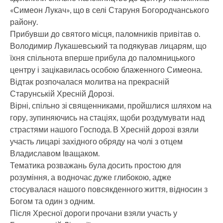
«Симеон Лукач», що в селі Старуня Богородчанського
району.
Прибувши до святого місця, паломників привітав о.
Володимир Лукашевський та подякував лицарям, що
їхня спільнота вперше прибула до паломницького
центру і зацікавилась особою блаженного Симеона.
Відтак розпочалася молитва на прекрасній
Старунській Хресній Дорозі.
Вірні, спільно зі священниками, пройшлися шляхом на
гору, зупиняючись на стаціях, щоби роздумувати над
страстями нашого Господа. В Хресній дорозі взяли
участь лицарі західного обряду на чолі з отцем
Владиславом Іващаком.
Тематика розважань була досить простою для
розуміння, а водночас дуже глибокою, адже
стосувалася нашого повсякденного життя, відносин з
Богом та один з одним.
Після Хресної дороги прочани взяли участь у