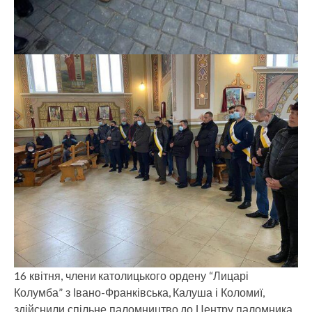
16 квітня, члени католицького ордену “Лицарі
Колумба” з Івано-Франківська, Калуша і Коломиї,
здійснили спільне паломництво до Центру паломника