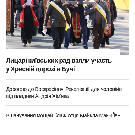
Лицарі київських рад взяли участь
у Хресній дорозі в Бучі
Дорогою до Воскресіння. Реколекції для чоловіків
від владики Андрія Хім’яка
Вшанування мощей блаж. отця Майкла Мак-Ґівні