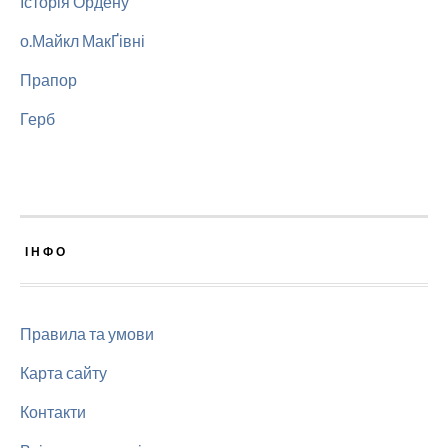
Історія Ордену
о.Майкл МакҐівні
Прапор
Герб
ІНФО
Правила та умови
Карта сайту
Контакти