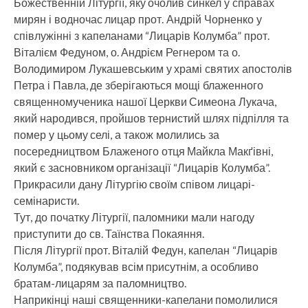
Божественній Літургії, яку очолив синкел у справах
мирян і водночас лицар прот. Андрій Чорненко у
співлужінні з капеланами “Лицарів Колумба” прот.
Віталієм Федуном, о. Андрієм Регнером та о.
Володимиром Лукашевським у храмі святих апостолів
Петра і Павла, де зберігаються мощі блаженного
священномученика нашої Церкви Симеона Лукача,
який народився, пройшов тернистий шлях підпілля та
помер у цьому селі, а також молились за
посередництвом Блаженого отця Майкла Макґівні,
який є засновником організації “Лицарів Колумба”.
Прикрасили дану Літургію своїм співом лицарі-
семінаристи.
Тут, до початку Літургії, паломники мали нагоду
приступити до св. Таїнства Покаяння.
Після Літургії прот. Віталій Федун, капелан “Лицарів
Колумба”, подякував всім присутнім, а особливо
братам-лицарям за паломництво.
Наприкінці наші священники-капелани помолилися