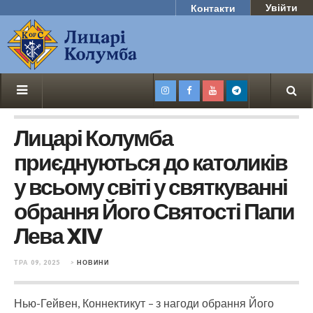
Увійти
Контакти
Лицарі Колумба
приєднуються до католиків
у всьому світі у святкуванні
обрання Його Святості Папи
Лева XIV
ТРА 09, 2025
>
НОВИНИ
Нью-Гейвен, Коннектикут – з нагоди обрання Його