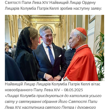
Святості Папи Лева XIV Найвищий Лицар Ордену
Лицарів Колумба Патрік Келлі зробив наступну заяву:
Найвищій Лицар Лицарів Колумба Патрік Келлі вітає
новообранного Папу Лева XIV – 08.05.2025
«Лицарі Колумба приєднуються до католиків усього
світу у святкуванні обрання Його Святості Папи
Лева XIV, наступника святого Петра і духовного