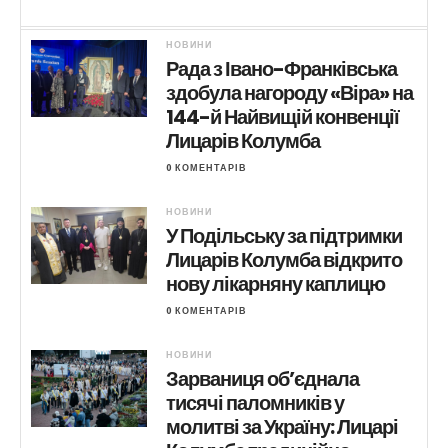
НОВИНИ
Рада з Івано-Франківська
здобула нагороду «Віра» на
144-й Найвищій конвенції
Лицарів Колумба
0 КОМЕНТАРІВ
НОВИНИ
У Подільську за підтримки
Лицарів Колумба відкрито
нову лікарняну каплицю
0 КОМЕНТАРІВ
НОВИНИ
Зарваниця об’єднала
тисячі паломників у
молитві за Україну: Лицарі