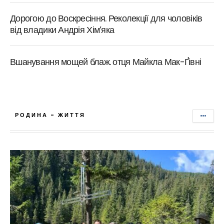
Дорогою до Воскресіння. Реколекції для чоловіків
від владики Андрія Хім’яка
Вшанування мощей блаж. отця Майкла Мак-Ґівні
РОДИНА - ЖИТТЯ