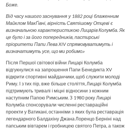
Боже.
Від часу нашого заснування у 1882 році блаженним
Майклом МакҐівні, вірність Святішому Отцеві є
визначальною характеристикою Лицарів Колумба. Як
це було і за його попередників, пастирські
пріоритети Папи Лева XIV спрямовуватимуть і
визначатимуть усе, що ми робимо.»
Після Першої світової війни Лицарі Колумба
відгукнулися на запрошення Папи Бенедикта XV
відкрити спортивні майданчики, щоб служити молоді
Риму. І з тих пір, вже більше століття, Лицарі Колумба
підтримують тривалі і міцні відносини з кожним
наступним Папою Римським. З 1980 року Лицарі
Колумба спонсорували численні реставраційні
проекти у Ватикані, останніми з яких була реставрація
легендарного Балдахіну Джана Лоренцо Берніні над
папським вівтарем і гробницею святого Петра, а також