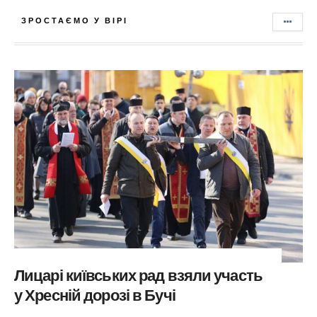
ЗРОСТАЄМО У ВІРІ
Лицарі київських рад взяли участь
у Хресній дорозі в Бучі