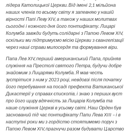
лідера Католицької Церкви. Від імені 2,1 мільйона
наших членів по всьому світу я запевняю у нашій
вірності Папі Леву XIV, а також у наших молитвах
сьогодні і кожного дня його понтифікату. Лицарі
Колумба завжди будуть солідарні з Папою Левом XIV,
оскільки ми підтримуємо місію Церкви з євангелізації
через наші справи милосердя та формування віри.
Папа Лев XIV, перший американський Папа, прийняв
служіння на Престолі святого Петра, будучи добре
знайомим з Лицарями Колумба. Я мав честь
зустрітися з ним у 2023 році, невдовзі після початку
його перебування на посаді префекта Ватиканської
Дикастерії у справах єпископів, і знаю з перших вуст
про його щиру вдячність за Лицарів Колумба та
наше служіння Церкві в усьому світі. Наш Орден був
заснований під час понтифікату Папи Лева XIII – і в
наступні роки ми з гордістю стоятимемо поруч з
Папою Левом XIV, прагнучи разом будувати Царство