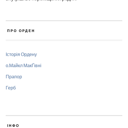
ПРО ОРДЕН
Історія Ордену
о.Майкл МакҐівні
Прапор
Герб
ІНФО