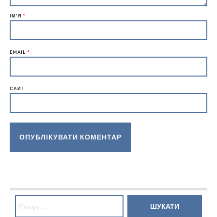
ІМ'Я
*
EMAIL
*
САЙТ
Пошук: