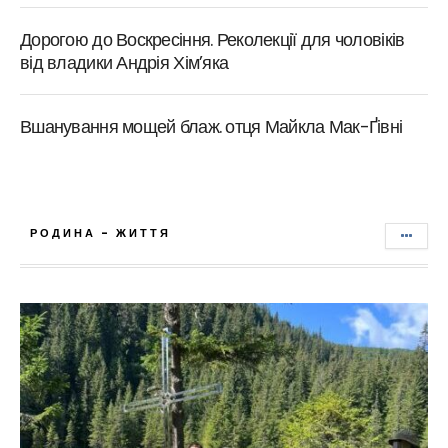
Дорогою до Воскресіння. Реколекції для чоловіків
від владики Андрія Хім’яка
Вшанування мощей блаж. отця Майкла Мак-Ґівні
РОДИНА - ЖИТТЯ