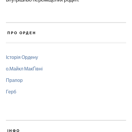
ПРО ОРДЕН
Історія Ордену
о.Майкл МакҐівні
Прапор
Герб
ІНФО