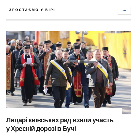
ЗРОСТАЄМО У ВІРІ
Лицарі київських рад взяли участь
у Хресній дорозі в Бучі