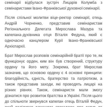
семінарії відбулася зустріч Лицарів Колумба з
семінаристами Івано-Франківської духовної семінарії.
Після спільної молитви віце-ректор семінарії, отець
Андрій Чорненко, представив семінаристам
Регіонального Делегата Мирослава Мазура та
капелана-духівника отця Віталія Федуна, який є
одночасно канцлером Курії Івано-Франківської
Архієпархії.
Брат Мирослав розповів семінарійній братії про те, як
функціонує орден, ким він був створений, структуру
ордену та його мету. Зокрема, брат Мирослав
зазначив, що основою ордену є 4 основні принципи:
благодійність, єдність, братерство та патріотизм, а
також
представив заходи, які проводять лицарі на
різних рівнях. Також, семінаристи мали змогу
дізнатися про розвиток братства в Україні. Після цього
до спільноти звернувся капелан отець Віталій Федун,
який поділився власними спогадами про вступ до