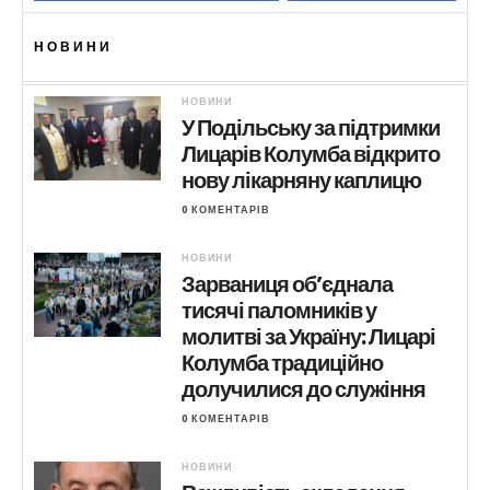
НОВИНИ
НОВИНИ
У Подільську за підтримки
Лицарів Колумба відкрито
нову лікарняну каплицю
0 КОМЕНТАРІВ
НОВИНИ
Зарваниця об’єднала
тисячі паломників у
молитві за Україну: Лицарі
Колумба традиційно
долучилися до служіння
0 КОМЕНТАРІВ
НОВИНИ