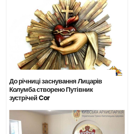
До річниці заснування Лицарів
Колумба створено Путівник
зустрічей Cor