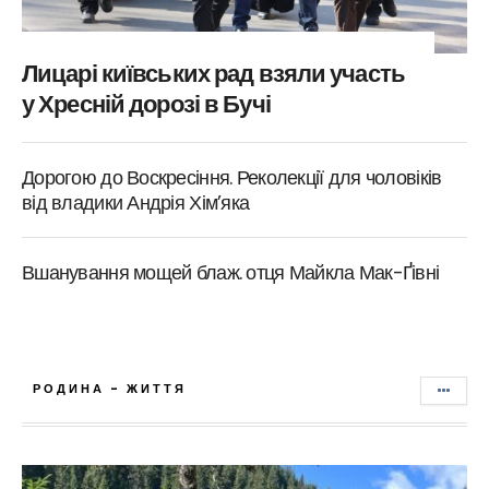
Лицарі київських рад взяли участь
у Хресній дорозі в Бучі
Дорогою до Воскресіння. Реколекції для чоловіків
від владики Андрія Хім’яка
Вшанування мощей блаж. отця Майкла Мак-Ґівні
РОДИНА - ЖИТТЯ