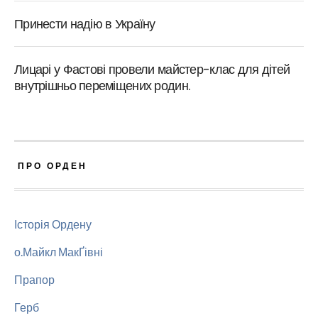
Принести надію в Україну
Лицарі у Фастові провели майстер-клас для дітей
внутрішньо переміщених родин.
ПРО ОРДЕН
Історія Ордену
о.Майкл МакҐівні
Прапор
Герб