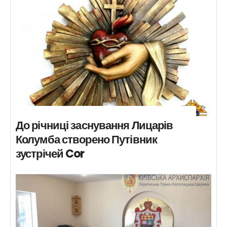
До річниці заснування Лицарів
Колумба створено Путівник
зустрічей Cor