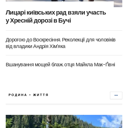
Лицарі київських рад взяли участь
у Хресній дорозі в Бучі
Дорогою до Воскресіння. Реколекції для чоловіків
від владики Андрія Хім’яка
Вшанування мощей блаж. отця Майкла Мак-Ґівні
РОДИНА - ЖИТТЯ