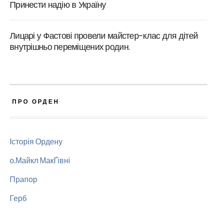
Принести надію в Україну
Лицарі у Фастові провели майстер-клас для дітей
внутрішньо переміщених родин.
ПРО ОРДЕН
Історія Ордену
о.Майкл МакҐівні
Прапор
Герб