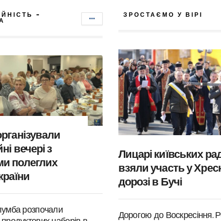
ІЙНІСТЬ -
ЗРОСТАЄМО У ВІРІ
А
організували
ні вечері з
Лицарі київських ра
и полеглих
взяли участь у Хрес
країни
дорозі в Бучі
лумба розпочали
Дорогою до Воскресіння. Р
 продуктових наборів в