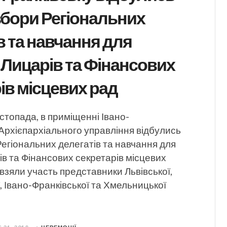
 збори Регіональних
в та навчання для
Лицарів та Фінансових
ів місцевих рад
истопада, в приміщенні Івано-
Архієпархіального управління відбулись
 Регіональних делегатів та навчання для
в та Фінансових секретарів місцевих
і взяли участь представники Львівської,
, Івано-Франківської та Хмельницької