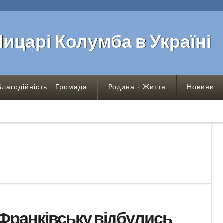
Лицарі Колумба в Україні
Благодійність · Громада
Родина · Життя
Новини
Франківську відбулись