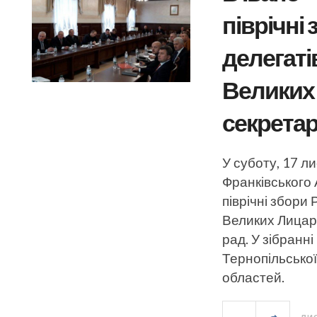
піврічні
делегаті
Великих 
секретар
У суботу, 17 л
Франківського 
піврічні збори
Великих Лицарі
рад. У зібранн
Тернопільської
областей.