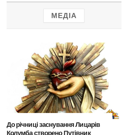
МЕДІА
До річниці заснування Лицарів
Колумба створено Путівник