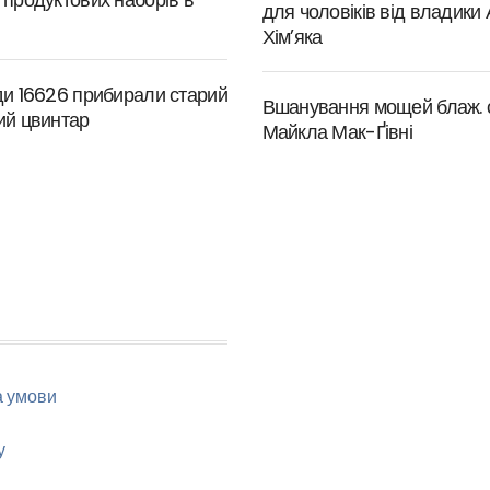
для чоловіків від владики
Хім’яка
ди 16626 прибирали старий
Вшанування мощей блаж. 
ий цвинтар
Майкла Мак-Ґівні
а умови
у