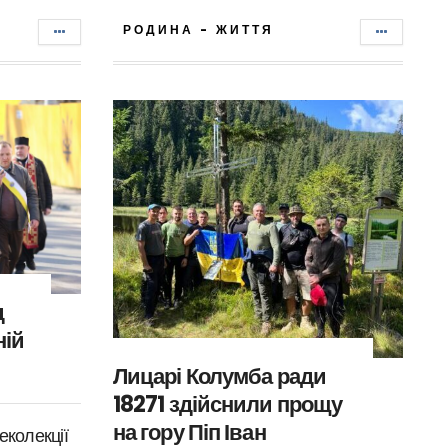
РОДИНА - ЖИТТЯ
д
ній
Лицарі Колумба ради
18271 здійснили прощу
на гору Піп Іван
еколекції