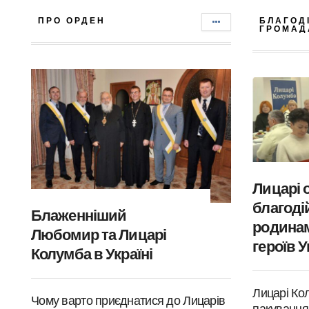
ПРО ОРДЕН
БЛАГОД
ГРОМАД
Лицарі 
благодій
Блаженніший
родинам
Любомир та Лицарі
героїв У
Колумба в Україні
Лицарі Ко
Чому варто приєднатися до Лицарів
пакування