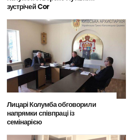
зустрічей Cor
Лицарі Колумба обговорили
напрямки співпраці із
семінарією