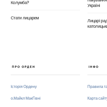
Колумба?
Україні
Стати лицарем
Лицарі ра
католицьк
ПРО ОРДЕН
ІНФО
Історія Ордену
Правила т
о.Майкл МакҐівні
Карта сайт