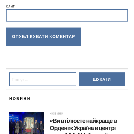
САЙТ
Пошук:
НОВИНИ
НОВИНИ
«Ви втілюєте найкраще в
Ордені»: Україна в центрі