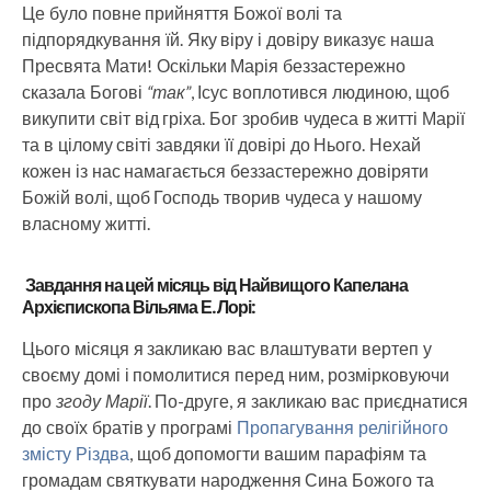
Це було повне прийняття Божої волі та
підпорядкування їй. Яку віру і довіру виказує наша
Пресвята Мати! Оскільки Марія беззастережно
сказала Богові
“так”
, Ісус воплотився людиною, щоб
викупити світ від гріха. Бог зробив чудеса в житті Марії
та в цілому світі завдяки її довірі до Нього. Нехай
кожен із нас намагається беззастережно довіряти
Божій волі, щоб Господь творив чудеса у нашому
власному житті.
Завдання на цей місяць від Найвищого Капелана
Архієпископа Вільяма Е. Лорі:
Цього місяця я закликаю вас влаштувати вертеп у
своєму домі і помолитися перед ним, розмірковуючи
про
згоду Марії
. По-друге, я закликаю вас приєднатися
до своїх братів у програмі
Пропагування релігійного
змісту Різдва
, щоб допомогти вашим парафіям та
громадам святкувати народження Сина Божого та