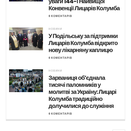
уваги 144-ї Найвищої
Конвенції Лицарів Колумба
0 КОМЕНТАРІВ
НОВИНИ
У Подільську за підтримки
Лицарів Колумба відкрито
нову лікарняну каплицю
0 КОМЕНТАРІВ
НОВИНИ
Зарваниця об’єднала
тисячі паломників у
молитві за Україну: Лицарі
Колумба традиційно
долучилися до служіння
0 КОМЕНТАРІВ