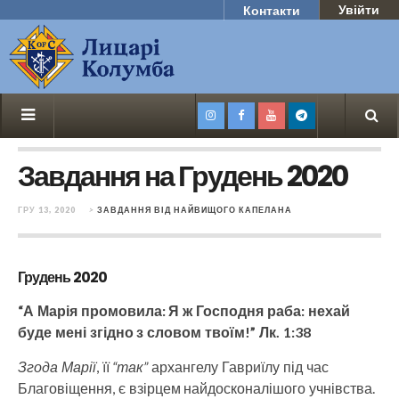
Увійти
Контакти
Завдання на Грудень 2020
ГРУ 13, 2020
>
ЗАВДАННЯ ВІД НАЙВИЩОГО КАПЕЛАНА
Грудень 2020
“А Марія промовила: Я ж Господня раба: нехай
буде мені згідно з словом твоїм!” Лк. 1:38
Згода Марії
, її
“так”
архангелу Гавриїлу під час
Благовіщення, є взірцем найдосконалішого учнівства.