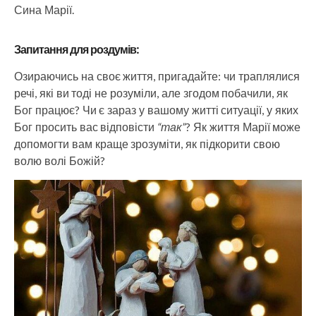
Сина Марії.
Запитання для роздумів:
Озираючись на своє життя, пригадайте: чи траплялися
речі, які ви тоді не розуміли, але згодом побачили, як
Бог працює? Чи є зараз у вашому житті ситуації, у яких
Бог просить вас відповісти
“так”
? Як життя Марії може
допомогти вам краще зрозуміти, як підкорити свою
волю волі Божій?