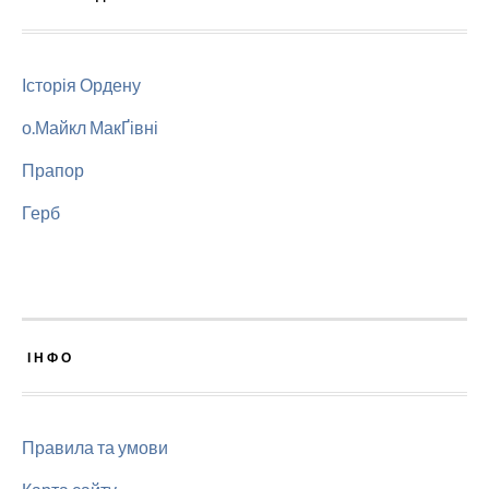
Історія Ордену
о.Майкл МакҐівні
Прапор
Герб
ІНФО
Правила та умови