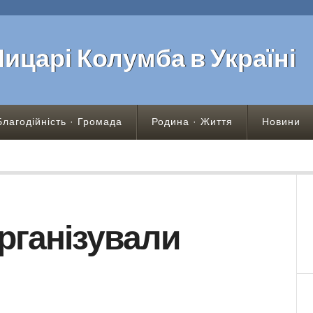
Лицарі Колумба в Україні
Благодійність · Громада
Родина · Життя
Новини
організували