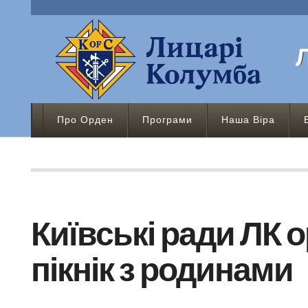
Про Орден
Програми
Наша Віра
Київські ради ЛК 
пікнік з родинами