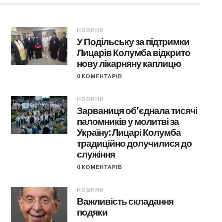
НОВИНИ
У Подільську за підтримки
Лицарів Колумба відкрито
нову лікарняну каплицю
0 КОМЕНТАРІВ
НОВИНИ
Зарваниця об’єднала тисячі
паломників у молитві за
Україну: Лицарі Колумба
традиційно долучилися до
служіння
0 КОМЕНТАРІВ
НОВИНИ
Важливість складання
подяки