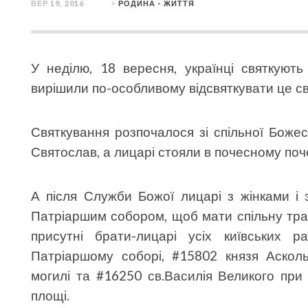
ВЕР 19, 2016
>
РОДИНА - ЖИТТЯ
У неділю, 18 вересня, українці святкують
вирішили по-особливому відсвяткувати це свя
Святкування розпочалося зі спільної Божес
Святослав, а лицарі стояли в почесному поч
А після Служби Божої лицарі з жінками і 
Патріаршим собором, щоб мати спільну трап
присутні брати-лицарі усіх київських 
Патріаршому соборі, #15802 князя Аскол
могилі та #16250 св.Василія Великого при 
площі.