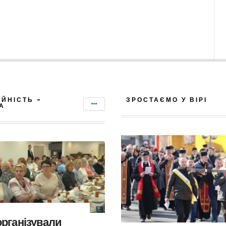
ІЙНІСТЬ -
ЗРОСТАЄМО У ВІРІ
А
організували