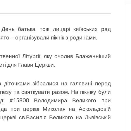
 День батька, тож лицарі київських рад
то – організували пікнік з родинами.
твенної Літургії, яку очолив Блаженніший
еті для Глави Церкви.
з діточками зібралися на галявині перед
езу та святкувати разом. На пікніку були
рад: #15800 Володимира Великого при
ьда при церкві Миколая на Аскольдовій
церкві св.Василія Великого на Львівській