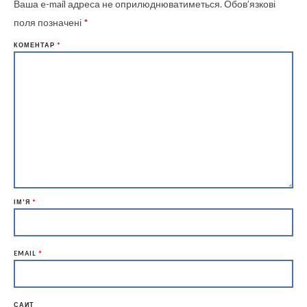
Ваша e-mail адреса не оприлюднюватиметься.
Обов’язкові
поля позначені
*
КОМЕНТАР
*
ІМ'Я
*
EMAIL
*
САЙТ