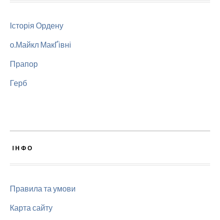
Історія Ордену
о.Майкл МакҐівні
Прапор
Герб
ІНФО
Правила та умови
Карта сайту