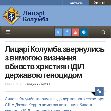
Увійти
Контакти
Лицарі Колумба звернулись
з вимогою визнання
вбивств християн ІДІЛ
державою геноцидом
БЕР 12, 2016
>
РОДИНА - ЖИТТЯ
Лицарі Колумба звернулись до державного секретаря
США Джона Керрі з вимогою визнання вбивств
християн ІДІЛ державою геноцидом