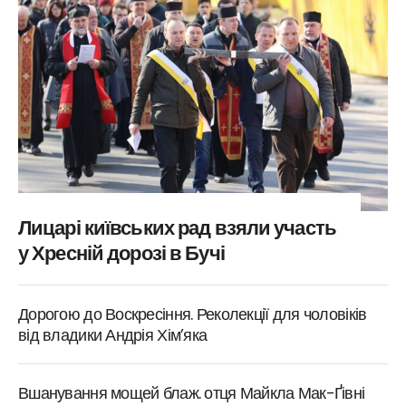
Лицарі київських рад взяли участь
у Хресній дорозі в Бучі
Дорогою до Воскресіння. Реколекції для чоловіків
від владики Андрія Хім’яка
Вшанування мощей блаж. отця Майкла Мак-Ґівні