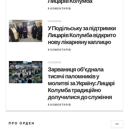
Лицарів Колумба
0 КОМЕНТАРІВ
НОВИНИ
У Подільську за підтримки
Лицарів Колумба відкрито
нову лікарняну каплицю
0 КОМЕНТАРІВ
НОВИНИ
Зарваниця об’єднала
тисячі паломників у
молитві за Україну: Лицарі
Колумба традиційно
долучилися до служіння
0 КОМЕНТАРІВ
ПРО ОРДЕН