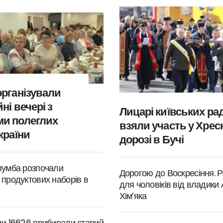
організували
ні вечері з
Лицарі київських ра
и полеглих
взяли участь у Хрес
країни
дорозі в Бучі
лумба розпочали
Дорогою до Воскресіння. Р
 продуктових наборів в
для чоловіків від владики
Хім’яка
ди 16626 прибирали старий