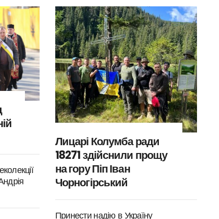
д
ній
Лицарі Колумба ради
18271 здійснили прощу
на гору Піп Іван
еколекції
Чорногірський
 Андрія
Принести надію в Україну