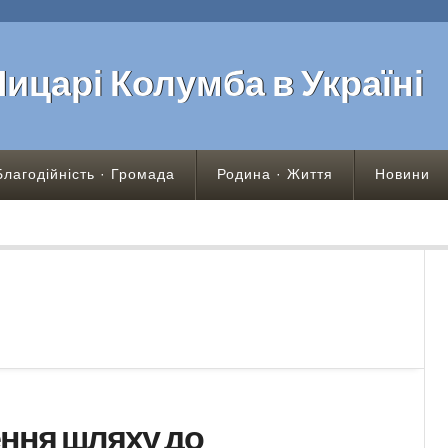
Лицарі Колумба в Україні
Благодійність · Громада
Родина · Життя
Новини
ння шляху до