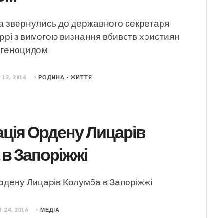
а звернулись до державного секретаря
рі з вимогою визнання вбивств християн
 геноцидом
 12, 2016
>
РОДИНА - ЖИТТЯ
ція Ордену Лицарів
в Запоріжжі
рдену Лицарів Колумба в Запоріжжі
 24, 2016
>
МЕДІА