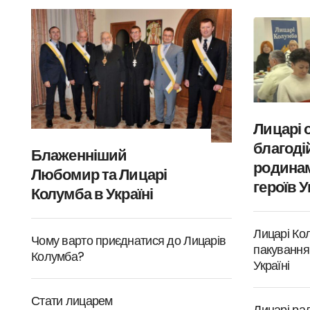
Лицарі 
благодій
Блаженніший
родинам
Любомир та Лицарі
героїв У
Колумба в Україні
Лицарі Ко
Чому варто приєднатися до Лицарів
пакування
Колумба?
Україні
Стати лицарем
Лицарі ра