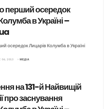
о перший осередок
Колумба в Україні –
.ua
ий осередок Лицарів Колумба в Україні
 06, 2013
>
МЕДІА
ння на 131-й Найвищій
ї про заснування