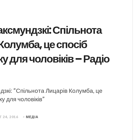
ксмундзкі: Спільнота
Колумба, це спосіб
у для чоловіків – Радіо
зкі: “Спільнота Лицарів Колумба, це
ку для чоловіків”
 24, 2016
>
МЕДІА