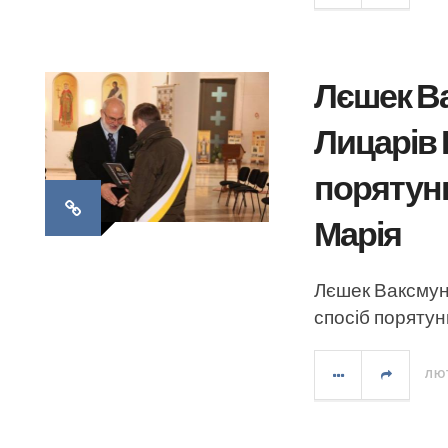
Лєшек Ва
Лицарів 
порятунк
Марія
Лєшек Ваксмунд
спосіб порятун
ЛЮТ