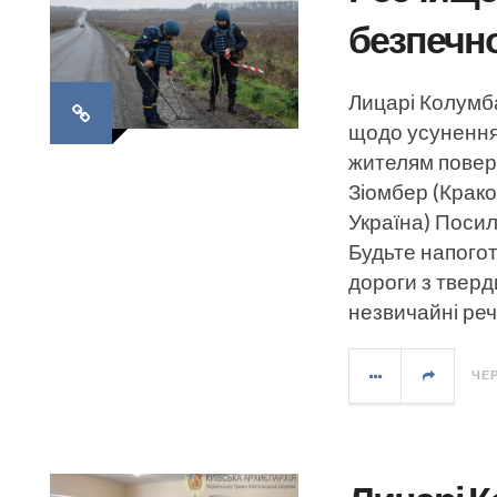
безпечн
Лицарі Колумба
щодо усунення 
жителям повер
Зіомбер (Крако
Україна) Посил
Будьте напого
дороги з твер
незвичайні речі
ЧЕР