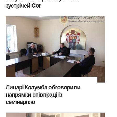
зустрічей Cor
Лицарі Колумба обговорили
напрямки співпраці із
семінарією