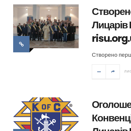
Створен
Лицарів 
risu.org
Створено перш
ЛИС
Оголоше
Конвенці