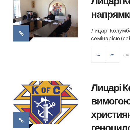
Лицарі 
напрямки
Лицарі Колумба
семінарією (са
ЛЮТ
Лицарі К
вимогою
христия
геноцид