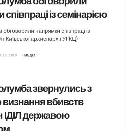
Колумба обговорили
 співпраці із семінарією
 обговорили напрямки співпраці із
йт Київської архиєпархії УГКЦ)
 25, 2019
>
МЕДІА
олумба звернулись з
 визнання вбивств
н ІДІЛ державою
ом