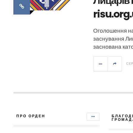
Лицарів 
risu.org
Оголошення на
заснування Лиц
заснована кат
СЕР
ПРО ОРДЕН
БЛАГОД
ГРОМАД