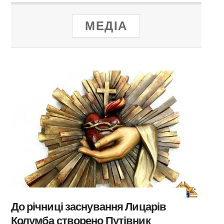
МЕДІА
До річниці заснування Лицарів
Колумба створено Путівник