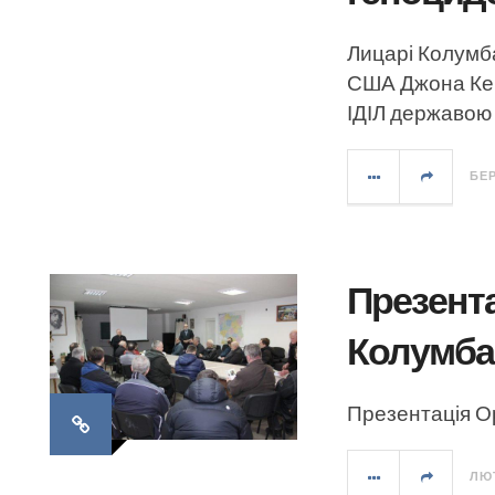
Лицарі Колумб
США Джона Кер
ІДІЛ державою
БЕР
Презента
Колумба 
Презентація О
ЛЮТ