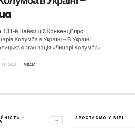
Колумба в Україні –
.ua
 131-й Найвищій Конвенції про
арів Колумба в Україні – В Україні
олицька організація «Лицарі Колумба»
 12, 2013
>
МЕДІА
ІЙНІСТЬ -
ЗРОСТАЄМО У ВІРІ
А