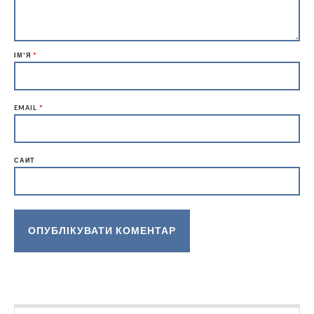
ІМ'Я
*
EMAIL
*
САЙТ