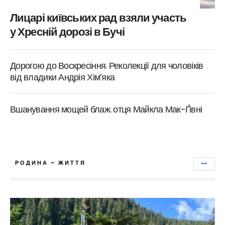
Лицарі київських рад взяли участь
у Хресній дорозі в Бучі
Дорогою до Воскресіння. Реколекції для чоловіків
від владики Андрія Хім’яка
Вшанування мощей блаж. отця Майкла Мак-Ґівні
РОДИНА - ЖИТТЯ