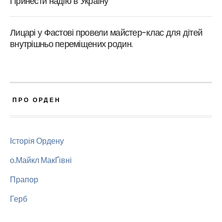
Принести надію в Україну
Лицарі у Фастові провели майстер-клас для дітей
внутрішньо переміщених родин.
ПРО ОРДЕН
Історія Ордену
о.Майкл МакҐівні
Прапор
Герб