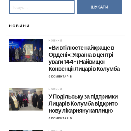
Пошук:
НОВИНИ
НОВИНИ
«Ви втілюєте найкраще в
Ордені»: Україна в центрі
уваги 144-ї Найвищої
Конвенції Лицарів Колумба
0 КОМЕНТАРІВ
НОВИНИ
У Подільську за підтримки
Лицарів Колумба відкрито
нову лікарняну каплицю
0 КОМЕНТАРІВ