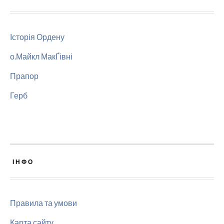
Історія Ордену
о.Майкл МакҐівні
Прапор
Герб
ІНФО
Правила та умови
Карта сайту