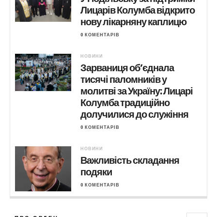
Лицарів Колумба відкрито
нову лікарняну каплицю
0 КОМЕНТАРІВ
НОВИНИ
Зарваниця об’єднала
тисячі паломників у
молитві за Україну: Лицарі
Колумба традиційно
долучилися до служіння
0 КОМЕНТАРІВ
НОВИНИ
Важливість складання
подяки
0 КОМЕНТАРІВ