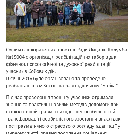
Одним із пріоритетних проектів Ради Лицарів Колумба
№15804 є організація реабілітаційних таборів для
фізичної, психологічної та духовної реабілітації
учасників бойових дій.
В січні 2016 було організовано та проведено
реабілітацію в м.Косові на базі відпочинку “Байка”.
Під час проведення тренінгу учасники отримали
знання та практичні навички методів допомоги при
психологічний травмі і виході з неї, особливостей
трансформації і особистісного зростання внаслідок
посттравматичного стресового розладу, адаптації у
мирному житті, правил подолання соціальних