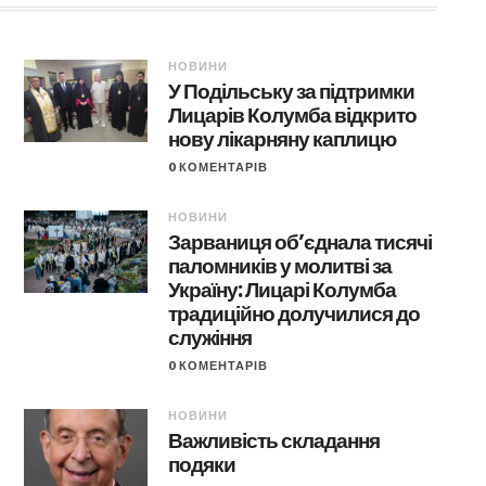
НОВИНИ
У Подільську за підтримки
Лицарів Колумба відкрито
нову лікарняну каплицю
0 КОМЕНТАРІВ
НОВИНИ
Зарваниця об’єднала тисячі
паломників у молитві за
Україну: Лицарі Колумба
традиційно долучилися до
служіння
0 КОМЕНТАРІВ
НОВИНИ
Важливість складання
подяки