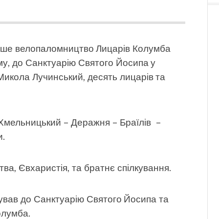
перше велопаломництво Лицарів Колумба
у, до Санктуарію Святого Йосипа у
 Микола Лучинський, десять лицарів та
мельницький – Деражня – Браїлів –
и.
ва, Євхаристія, та братнє спілкування.
ував до Санктуарію Святого Йосипа та
олумба.