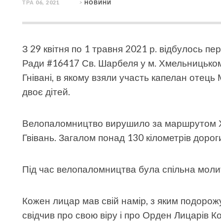
ТРА 06, 2021
>
НОВИНИ
З 29 квітня по 1 травня 2021 р. відбулось 
Ради #16417 Св. Шарбеля у м. Хмельницьком
Гнівані, в якому взяли участь капелан отець
двоє дітей.
Велопаломництво вирушило за маршрутом Х
Гвівань. Загалом понад 130 кілометрів дорог
Під час велопаломництва була спільна молит
Кожен лицар мав свій намір, з яким подорож
свідчив про свою віру і про Орден Лицарів К