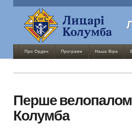
Про Орден
Програми
Наша Віра
Перше велопалом
Колумба