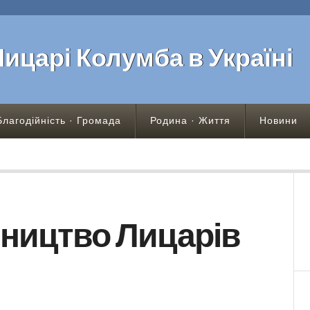
Лицарі Колумба в Україні
Благодійність · Громада
Родина · Життя
Новини
ництво Лицарів