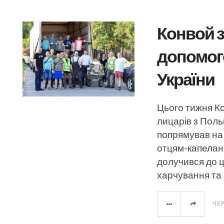
Конвой з
допомого
України
Цього тижня К
лицарів з Поль
попрямував на 
отцям-капелана
долучився до ц
харчування та 
ЧЕР