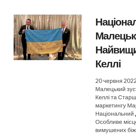
Націона
Малецьки
Найвищи
Келлі
20 червня 202
Малецький зус
Келлі та Старш
маркетингу Ма
Національний Д
Особливе місц
вимушених біже