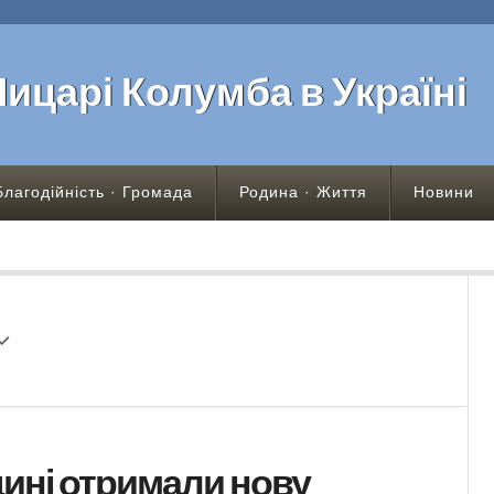
Лицарі Колумба в Україні
Благодійність · Громада
Родина · Життя
Новини
ині отримали нову