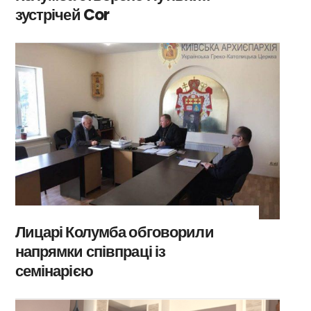
зустрічей Cor
Лицарі Колумба обговорили
напрямки співпраці із
семінарією