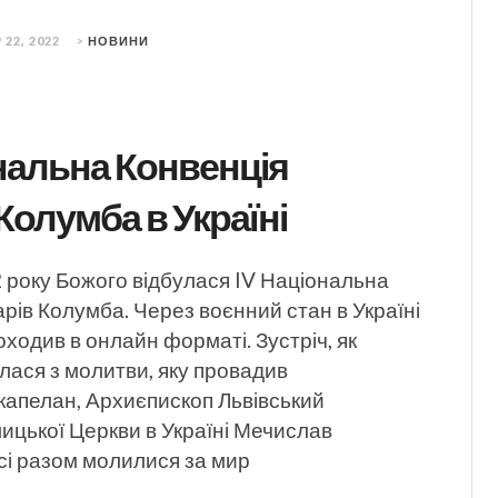
 22, 2022
>
НОВИНИ
нальна Конвенція
Колумба в Україні
 року Божого відбулася IV Національна
рів Колумба. Через воєнний стан в Україні
оходив в онлайн форматі. Зустріч, як
лася з молитви, яку провадив
капелан, Архиєпископ Львівський
ицької Церкви в Україні Мечислав
сі разом молилися за мир