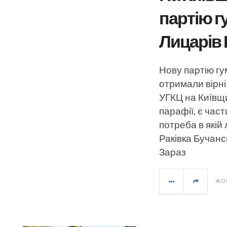
партію г
Лицарів
Нову партію гу
отримали вірні
УГКЦ на Київщи
парафії, є част
потреба в якій
Раківка Бучанс
Зараз
ЖОВ