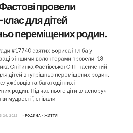
 Фастові провели
клас для дітей
ньо переміщених родин.
ади #17740 святих Бориса і Гліба у
праці з іншими волонтерами провели 18
лика Снітинка Фастівської ОТГ насичений
для дітей внутрішньо переміщених родин,
ослужбовців та багатодітних і
их родин. Під час нього діти власноруч
ки мудрості”, співали
 26, 2022
>
РОДИНА - ЖИТТЯ