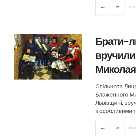
ЧЕР
Брати-ли
вручили 
Миколая
Спільнота Лиц
Блаженного Ми
Львівщині, вру
з особливими 
ГРУ