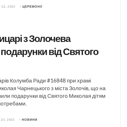
 22, 2022
>
ЦЕРЕМОНІЇ
царі з Золочева
подарунки від Святого
арів Колумба Ради #16848 при храмі
колая Чарнецького з міста Золочів, що на
чили подарунки від Святого Миколая дітям
потребами.
 23, 2021
>
НОВИНИ