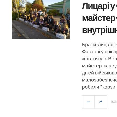
Лицарі у
майстер-
внутріш
Брати-лицарі Р
Фастові у спів
жовтня у с. Ве
майстер-клас 
дітей військов
малозабезпечен
робили “корзин
ЖОВ