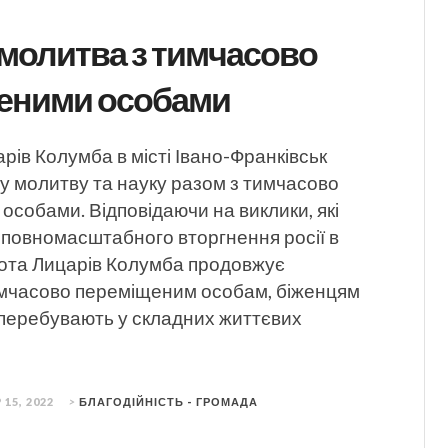
молитва з тимчасово
еними особами
рів Колумба в місті Івано-Франківськ
у молитву та науку разом з тимчасово
собами. Відповідаючи на виклики, які
 повномасштабного вторгнення росії в
нота Лицарів Колумба продовжує
мчасово переміщеним особам, біженцям
 перебувають у складних життєвих
 15, 2022
>
БЛАГОДІЙНІСТЬ - ГРОМАДА