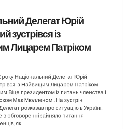
льний Делегат Юрій
й зустрівся із
м Лицарем Патріком
2 року Національний Делегат Юрій
трівся із Найвищим Лицарем Патріком
им Віце президентом із питань членства і
рком Мак Мюлленом . На зустрічі
елегат розказав про ситуацію в Україні.
е в обговоренні зайняло питання
нців, як