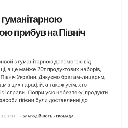
 гуманітарною
ю прибув на Північ
онвой з гуманітарною допомогою від
щі, а це майже 20т продуктових наборів,
Північ України. Дякуємо братам-лицарям,
м з цих парафій, а також усім, хто
ієї справи! Попри усю небезпеку, продукти
засоби гігієни були доставленні до
 28, 2022
>
БЛАГОДІЙНІСТЬ - ГРОМАДА