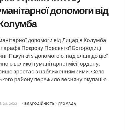
уманітарної допомоги від
 Колумба
манітарної допомоги від Лицарів Колумба
 парафії Покрову Пресвятої Богородиці
ні. Пакунки з допомогою, надіслані до цієї
иною великої гуманітарної місії ордену,
 лише зростає з наближенням зими. Село
ького району пережило весняну окупацію.
 28, 2022
>
БЛАГОДІЙНІСТЬ - ГРОМАДА