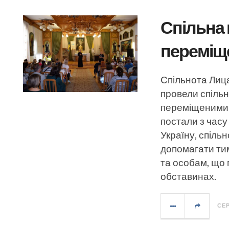
Спільна 
переміщ
Спільнота Лица
провели спільн
переміщеними о
постали з часу
Україну, спіль
допомагати ти
та особам, що
обставинах.
СЕР