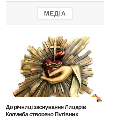
МЕДІА
До річниці заснування Лицарів
Колумба створено Путівник