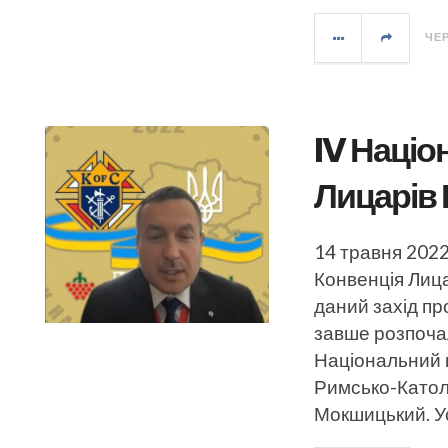
ЧЕР
IV Націо
Лицарів 
14 травня 2022
Конвенція Лица
даний захід пр
завше розпоча
Національний 
Римсько-Катол
Мокшицький. У