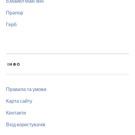
о.Майкл МакҐівні
Прапор
Герб
ІНФО
Правила та умови
Карта сайту
Контакти
Вхід користувачів