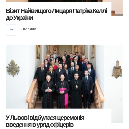
Візит Найвищого Лицаря Патріка Келлі
до України
>
НОВИНИ
У Львові відбулася церемонія
введення в уряд офіцерів