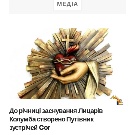
МЕДІА
До річниці заснування Лицарів
Колумба створено Путівник
зустрічей Cor