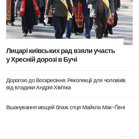
Лицарі київських рад взяли участь
у Хресній дорозі в Бучі
Дорогою до Воскресіння. Реколекції для чоловіків
від владики Андрія Хім’яка
Вшанування мощей блаж. отця Майкла Мак-Ґівні