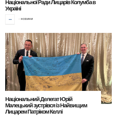
Національної Ради Лицарів Колумба в
Україні
>
НОВИНИ
Національний Делегат Юрій
Малецький зустрівся із Найвищим
Лицарем Патріком Келлі