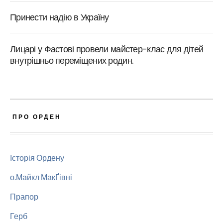
Принести надію в Україну
Лицарі у Фастові провели майстер-клас для дітей
внутрішньо переміщених родин.
ПРО ОРДЕН
Історія Ордену
о.Майкл МакҐівні
Прапор
Герб