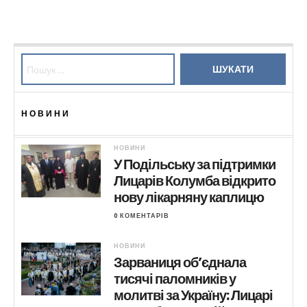
Пошук:
НОВИНИ
НОВИНИ
У Подільську за підтримки
Лицарів Колумба відкрито
нову лікарняну каплицю
0 КОМЕНТАРІВ
НОВИНИ
Зарваниця об’єднала
тисячі паломників у
молитві за Україну: Лицарі