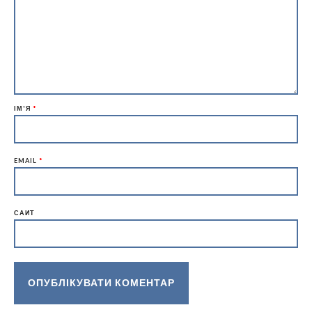
ІМ'Я
*
EMAIL
*
САЙТ