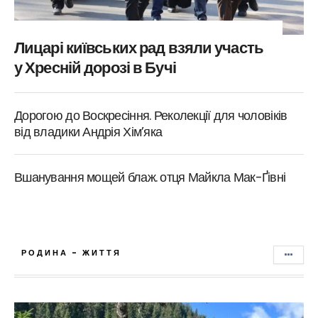
Лицарі київських рад взяли участь
у Хресній дорозі в Бучі
Дорогою до Воскресіння. Реколекції для чоловіків
від владики Андрія Хім’яка
Вшанування мощей блаж. отця Майкла Мак-Ґівні
РОДИНА - ЖИТТЯ