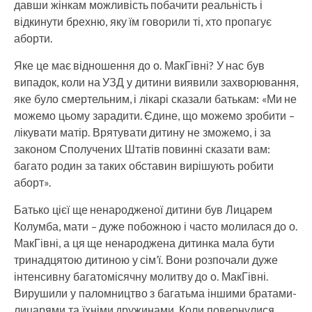
давши жінкам можливість побачити реальність і
відкинути брехню, яку їм говорили ті, хто пропагує
аборти.
Яке це має відношення до о. МакГівні? У нас був
випадок, коли на УЗД у дитини виявили захворювання,
яке було смертельним, і лікарі сказали батькам: «Ми не
можемо цьому зарадити. Єдине, що можемо зробити –
лікувати матір. Врятувати дитину не зможемо, і за
законом Сполучених Штатів повинні сказати вам:
багато родин за таких обставин вирішують робити
аборт».
Батько цієї ще ненародженої дитини був Лицарем
Колумба, мати – дуже побожною і часто молилася до о.
МакГівні, а ця ще ненароджена дитинка мала бути
тринадцятою дитиною у сім’ї. Вони розпочали дуже
інтенсивну багатомісячну молитву до о. МакГівні.
Вирушили у паломництво з багатьма іншими братами-
лицарями та їхніми дружинами. Коли повернулися,