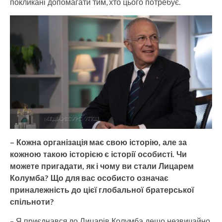
покликані допомагати тим, хто цього потребує.
– Кожна організація має свою історію, але за
кожною такою історією є історії особисті. Чи
можете пригадати, як і чому ви стали Лицарем
Колумба? Що для вас особисто означає
приналежність до цієї глобальної братерської
спільноти?
– Я приєднався до Лицарів Колумба дещо незвичайно.