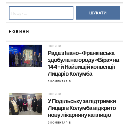
Пошук:
НОВИНИ
НОВИНИ
Рада з Івано-Франківська
здобула нагороду «Віра» на
144-й Найвищій конвенції
Лицарів Колумба
0 КОМЕНТАРІВ
НОВИНИ
У Подільську за підтримки
Лицарів Колумба відкрито
нову лікарняну каплицю
0 КОМЕНТАРІВ