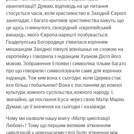
євангелізації? Думаю, відповідь на це питання
стосується часів, коли християнство в Західній Європі
занепадає, і багато критиків християнства кажуть, що
це щось із минулого, своєрідний «європейський
винахід», якого Європа нарешті позбувається.
Ґваделупська Богородиця з’явилася корінним
мешканцям Західної півкулі зовнішньо не схожою на
європейку і говорила з індіанцем Хуаном Дієго його
мовою. Зображення її появи і символіка тільми багато
про що говорили і символізували саме для корінних
індіанців. Тож ким вона є сьогодні, коли Церква стає
все більш глобальною? Вона є посланням до кожної
культури, кожного суспільства, кожного народу. І,
звичайно, це послання Ісуса через свою Матір Марію.
Думаю, це її значення на сьогодні і назавжди.
Чому ми назвали нашу книгу «Матір цивілізації
Любові»? Тому що першим великим зіткненням
цивілізацій у новочасному світі було зіткнення між