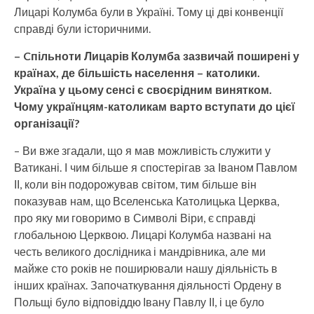
Лицарі Колумба були в Україні. Тому ці дві конвенції
справді були історичними.
– Cпільноти Лицарів Колумба зазвичай поширені у
країнах, де більшість населення – католики.
Україна у цьому сенсі є своєрідним винятком.
Чому українцям-католикам варто вступати до цієї
організації?
– Ви вже згадали, що я мав можливість служити у
Ватикані. І чим більше я спостерігав за Іваном Павлом
ІІ, коли він подорожував світом, тим більше він
показував нам, що Вселенська Католицька Церква,
про яку ми говоримо в Символі Віри, є справді
глобальною Церквою. Лицарі Колумба названі на
честь великого дослідника і мандрівника, але ми
майже сто років не поширювали нашу діяльність в
інших країнах. Започаткування діяльності Ордену в
Польщі було відповіддю Івану Павлу ІІ, і це було