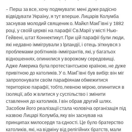
– Перш за все, хочу подякувати: мені дуже радісно
відвідувати Україну, я тут вперше. Лицарів Колумба
заснував молодий священик о. Майкл МакГівні у 1882
році, у своїй церкві на парафії Св.Марії у місті Нью-
Гейвені, штат Коннектикут. При цій парафії були люди,
які недавно іммігрували з Ірландії, і отець зіткнувся з
проблемами робітників-іммігрантів, які, у багатьох
відношеннях, опинилися у ворожому середовищі.
Адже Америка була протестантською країною, не дуже
привітною до католиків. У о. МакГівні був вибір: він міг
запропонувати своїм парафіянам обмежитися
територією парафії, тобто, певною мірою, опинитися в
ізоляції, або ж влитися у суспільство і змінити
ставлення до католиків. І він обрав другий шлях.
Засобом його реалізації стала чоловіча організація під
назвою Лицарі Колумба, яку він заснував на
принципах милосердя та єдності. Це було братерство
католиків, які, на відміну від релігійних братств, мали