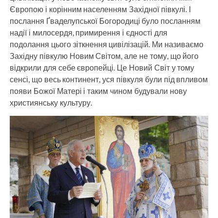
Європою і корінним населенням Західної півкулі. І
послання Ґваделупської Богородиці було посланням
надії і милосердя, примирення і єдності для
подолання цього зіткнення цивілізацій. Ми називаємо
Західну півкулю Новим Світом, але не тому, що його
відкрили для себе європейці. Це Новий Світ у тому
сенсі, що весь континент, уся півкуля були під впливом
появи Божої Матері і таким чином будували нову
християнську культуру.