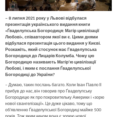
– 8 липня 2021 року у Львові відбулася
презентація українського видання книги
«Ґваделупська Богородиця: Матір цивілізації
Любові», співавтором якої ви є. Цими днями
відбулася презентація цього видання у Києві.
Розкажіть, який стосунок має Гваделупська
Богородиця до Лицарів Колумба. Чому цю
Богородицю називають Матір’ю цивілізації
Любові, і яким є послання Ґваделупської
Богородиці до України?
– Думаю, таких послань багато. Коли Іван Павло ІІ
прибув до нас, він говорив про Ґваделупську
Богородицю як про покровительку Америки і «зорю
нової євангелізації». Це дуже цікаво, тому що
об’явленню Ґваделупської Богородиці майже 500
років. Тож яким чином вона є зорею нової