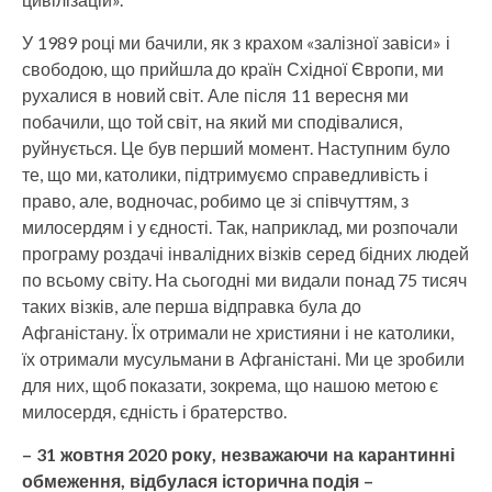
У 1989 році ми бачили, як з крахом «залізної завіси» і
свободою, що прийшла до країн Східної Європи, ми
рухалися в новий світ. Але після 11 вересня ми
побачили, що той світ, на який ми сподівалися,
руйнується. Це був перший момент. Наступним було
те, що ми, католики, підтримуємо справедливість і
право, але, водночас, робимо це зі співчуттям, з
милосердям і у єдності. Так, наприклад, ми розпочали
програму роздачі інвалідних візків серед бідних людей
по всьому світу. На сьогодні ми видали понад 75 тисяч
таких візків, але перша відправка була до
Афганістану. Їх отримали не християни і не католики,
їх отримали мусульмани в Афганістані. Ми це зробили
для них, щоб показати, зокрема, що нашою метою є
милосердя, єдність і братерство.
– 31 жовтня 2020 року, незважаючи на карантинні
обмеження, відбулася історична подія –