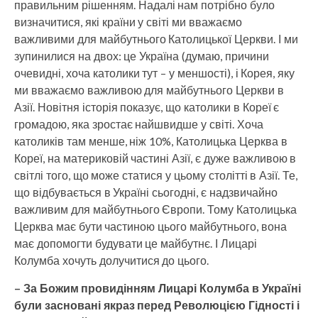
правильним рішенням. Надалі нам потрібно було
визначитися, які країни у світі ми вважаємо
важливими для майбутнього Католицької Церкви. І ми
зупинилися на двох: це Україна (думаю, причини
очевидні, хоча католики тут – у меншості), і Корея, яку
ми вважаємо важливою для майбутнього Церкви в
Азії. Новітня історія показує, що католики в Кореї є
громадою, яка зростає найшвидше у світі. Хоча
католиків там менше, ніж 10%, Католицька Церква в
Кореї, на материковій частині Азії, є дуже важливою в
світлі того, що може статися у цьому столітті в Азії. Те,
що відбувається в Україні сьогодні, є надзвичайно
важливим для майбутнього Європи. Тому Католицька
Церква має бути частиною цього майбутнього, вона
має допомогти будувати це майбутнє. І Лицарі
Колумба хочуть долучитися до цього.
– За Божим провидінням Лицарі Колумба в Україні
були засновані якраз перед Революцією Гідності і