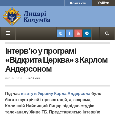
Увійти
Контакти
Інтерв’ю у програмі
«Відкрита Церква» з Карлом
Андерсоном
ЛИС 04, 2021
>
НОВИНИ
Під час
візиту в Україну Карла Андерсона
було
багато зустрічей і презентацій, а, зокрема,
Колишній Найвищий Лицар відвідав студію
телеканалу Живе ТБ. Представляємо інтерв’ю