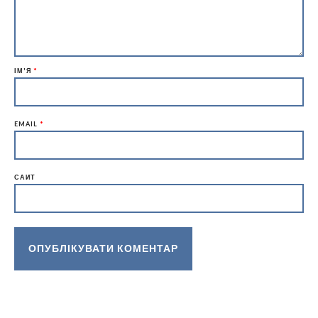
ІМ'Я
*
EMAIL
*
САЙТ