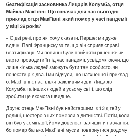
беатифікація засновника Лицарів Колумба, отця
Майкла МакГівні. Що означає для нас сьогодні
приклад отця МакГівні, який помер у часі пандемії
у віці 38 років?
– Є дві речі, про які хочу сказати. Перше: ми дуже
вдячні Папі Франциску за те, що він сприяв справі
беатифікації. Ми повинні були прийняти рішення: чи
варто проводити її під час пандемії, усвідомлюючи, що
лише кілька людей зможуть бути там особисто, чи
почекати рік-два. І ми відчули, що натхнення і приклад
о. МакГівні є настільки важливими для Лицарів
Колумба та інших людей в ​​усьому світі, що слід
зробити це якомога швидше.
Друге: отець МакГівні був найстаршим із 13 дітей у
родині, шестеро з них померли в дитинстві. Потім, коли
він був у семінарії, йому довелося залишити навчання,
бо помер батько. МакГівні мусив повернутися додому і