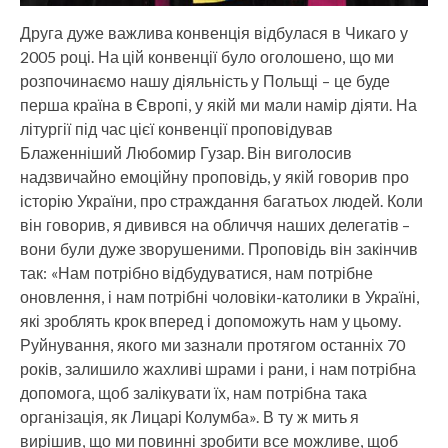
Друга дуже важлива конвенція відбулася в Чикаго у
2005 році. На цій конвенції було оголошено, що ми
розпочинаємо нашу діяльність у Польщі – це буде
перша країна в Європі, у якій ми мали намір діяти. На
літургії під час цієї конвенції проповідував
Блаженніший Любомир Гузар. Він виголосив
надзвичайно емоційну проповідь, у якій говорив про
історію України, про страждання багатьох людей. Коли
він говорив, я дивився на обличчя наших делегатів –
вони були дуже зворушеними. Проповідь він закінчив
так: «Нам потрібно відбудуватися, нам потрібне
оновлення, і нам потрібні чоловіки-католики в Україні,
які зроблять крок вперед і допоможуть нам у цьому.
Руйнування, якого ми зазнали протягом останніх 70
років, залишило жахливі шрами і рани, і нам потрібна
допомога, щоб залікувати їх, нам потрібна така
організація, як Лицарі Колумба». В ту ж мить я
вирішив, що ми повинні зробити все можливе, щоб