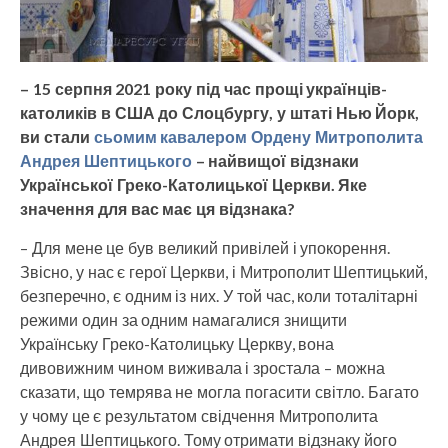
– 15 серпня 2021 року під час прощі українців-
католиків в США до Слоцбургу, у штаті Нью Йорк,
ви стали
сьомим кавалером Ордену Митрополита
Андрея Шептицького
– найвищої відзнаки
Української Греко-Католицької Церкви. Яке
значення для вас має ця відзнака?
– Для мене це був великий привілей і упокорення.
Звісно, у нас є герої Церкви, і Митрополит Шептицький,
безперечно, є одним із них. У той час, коли тоталітарні
режими один за одним намагалися знищити
Українську Греко-Католицьку Церкву, вона
дивовижним чином виживала і зростала – можна
сказати, що темрява не могла погасити світло. Багато
у чому це є результатом свідчення Митрополита
Андрея Шептицького. Тому отримати відзнаку його