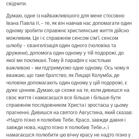
свідчити.
Думаю, одне із найважливішого для мене стосовно
Івана Павла II, – те, як він навчав нас допомагати один
одному зробити справжнє християнське життя дійсно
можливим. Це і є справжнім сенсом сім’ї, сенсом
шлюбу – євангелізація один одного (чоловіка та
дружини), допомога один одному у тій подорожі, до
якої ми покликані. Тому й парафія є настільки
важливою – ми підтримуємо одне одному. Ось чому я
вважаю, що таке братство, як Лицарі Колумба, де
чоловіки допомагають один одному у цій подорожі, є
дуже цінним. Думаю, це схоже на те, коли дивишся на
своє життя і намагаєшся все більше і більше бути
справжнім послідовником Христа і зростаєш у цьому
прагненні. Дивишся на святого Августина, який сказав:
«Надто пізно я полюбив Тебе, Красо, завжди давня і
завжди нова, надто пізно я полюбив Тебе..», і
намагаєшся полюбити цю вічну красу не надто пізно у