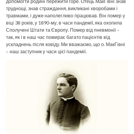
допомогти родині пережити горе. Отець МакГівні знав
труднощі, знав страждання, викликані хворобами і
травмами, і дуже наполегливо працював. Він помер у
віці 38 років, у 1890-му, в часи пандемії, яка охопила
Сполучені Штати та Європу. Помер від пневмонії –
так, як і в наш час помирає багато пацієнтів від
ускладнень після ковіду. Ми вважаємо, що о. МакГівні
– наш заступник у часи цієї пандемії.