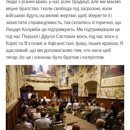
люди з різних країн, у нас різні традиції, але ми маємо
міцне братство. І коли свобода під загрозою, коли
військові йдуть на великі жертви, щоб зберегти її і
захистити справедливість, так склалось історично, що
Лицарі Колумба це підтримують. Ми підтримували це
під час Першої і Другої Світових воєн, під час воєн у
Кореї та В’єтнамі, в Афганістані, Іраку, інших країнах. Я
щасливий, що ми допомагаємо тим, хто несе цей
тягар, бо це і означає бути братом і патріотом.