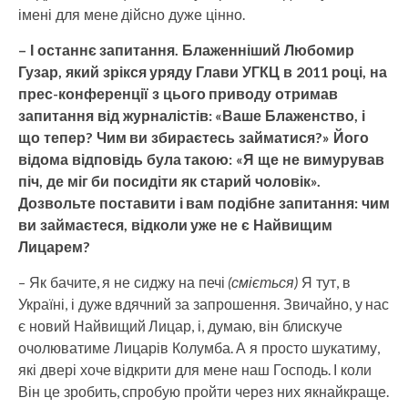
імені для мене дійсно дуже цінно.
– І останнє запитання. Блаженніший Любомир
Гузар, який зрікся уряду Глави УГКЦ в 2011 році, на
прес-конференції з цього приводу отримав
запитання від журналістів: «Ваше Блаженство, і
що тепер? Чим ви збираєтесь займатися?» Його
відома відповідь була такою: «Я ще не вимурував
піч, де міг би посидіти як старий чоловік».
Дозвольте поставити і вам подібне запитання: чим
ви займаєтеся, відколи уже не є Найвищим
Лицарем?
– Як бачите, я не сиджу на печі
(сміється)
Я тут, в
Україні, і дуже вдячний за запрошення. Звичайно, у нас
є новий Найвищий Лицар, і, думаю, він блискуче
очолюватиме Лицарів Колумба. А я просто шукатиму,
які двері хоче відкрити для мене наш Господь. І коли
Він це зробить, спробую пройти через них якнайкраще.