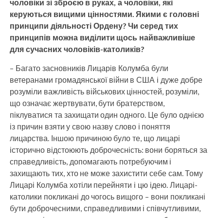
чоловіки зі зброєю в руках, а чоловіки, які
керуються вищими цінностями. Якими є головні
принципи діяльності Ордену? Чи серед тих
принципів можна виділити щось найважливіше
для сучасних чоловіків-католиків?
– Багато засновників Лицарів Колумба були
ветеранами громадянської війни в США і дуже добре
розуміли важливість військових цінностей, розуміли,
що означає жертвувати, бути братерством,
піклуватися та захищати один одного. Це було однією
із причин взяти у свою назву слово і поняття
лицарства. Іншою причиною було те, що лицарі
історично відстоюють доброчесність: вони боряться за
справедливість, допомагають потребуючим і
захищають тих, хто не може захистити себе сам. Тому
Лицарі Колумба хотіли перейняти і цю ідею. Лицарі-
католики покликані до чогось вищого – вони покликані
бути доброчесними, справедливими і співчутливими,