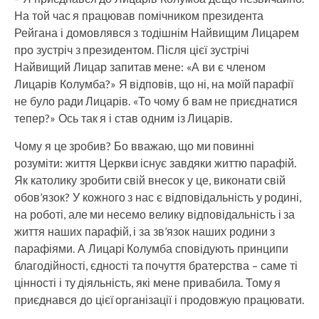
На той час я працював помічником президента
Рейгана і домовлявся з тодішнім Найвищим Лицарем
про зустріч з президентом. Після цієї зустрічі
Найвищий Лицар запитав мене: «А ви є членом
Лицарів Колумба?» Я відповів, що ні, на моїй парафії
не було ради Лицарів. «То чому б вам не приєднатися
тепер?» Ось так я і став одним із Лицарів.
Чому я це зробив? Бо вважаю, що ми повинні
розуміти: життя Церкви існує завдяки життю парафій.
Як католику зробити свій внесок у це, виконати свій
обов’язок? У кожного з нас є відповідальність у родині,
на роботі, але ми несемо велику відповідальність і за
життя наших парафій, і за зв’язок наших родини з
парафіями. А Лицарі Колумба сповідують принципи
благодійності, єдності та почуття братерства – саме ті
цінності і ту діяльність, які мене привабила. Тому я
приєднався до цієї організації і продовжую працювати.