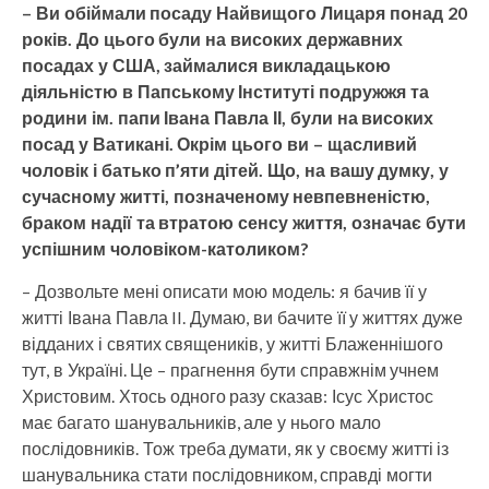
– Ви обіймали посаду Найвищого Лицаря понад 20
років. До цього були на високих державних
посадах у США, займалися викладацькою
діяльністю в Папському Інституті подружжя та
родини ім. папи Івана Павла ІІ, були на високих
посад у Ватикані. Окрім цього ви – щасливий
чоловік і батько п’яти дітей. Що, на вашу думку, у
сучасному житті, позначеному невпевненістю,
браком надії та втратою сенсу життя, означає бути
успішним чоловіком-католиком?
– Дозвольте мені описати мою модель: я бачив її у
житті Івана Павла II. Думаю, ви бачите її у життях дуже
відданих і святих священиків, у житті Блаженнішого
тут, в Україні. Це – прагнення бути справжнім учнем
Христовим. Хтось одного разу сказав: Ісус Христос
має багато шанувальників, але у нього мало
послідовників. Тож треба думати, як у своєму житті із
шанувальника стати послідовником, справді могти