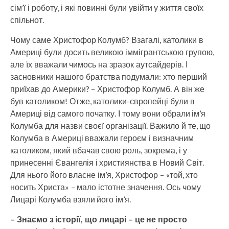
сім’ї і роботу, і які повинні були увійти у життя своїх
спільнот.
Чому саме Христофор Колумб? Взагалі, католики в
Америці були досить великою іммігрантською групою,
але їх вважали чимось на зразок аутсайдерів. І
засновники нашого братства подумали: хто перший
приїхав до Америки? – Христофор Колумб. А він же
був католиком! Отже, католики-європейці були в
Америці від самого початку. І тому вони обрали ім’я
Колумба для назви своєї організації. Важило й те, що
Колумба в Америці вважали героєм і визначним
католиком, який вбачав свою роль, зокрема, і у
принесенні Євангелія і християнства в Новий Світ.
Для нього його власне ім’я, Христофор – «той, хто
носить Христа» – мало істотне значення. Ось чому
Лицарі Колумба взяли його ім’я.
– Знаємо з історії, що лицарі – це не просто