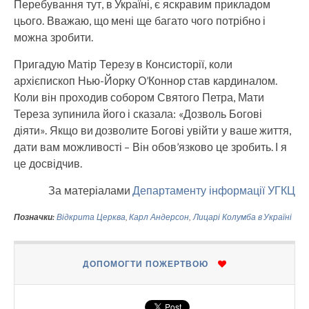
Перебування тут, в Україні, є яскравим прикладом
цього. Вважаю, що мені ще багато чого потрібно і
можна зробити.
Пригадую Матір Терезу в Консисторії, коли
архієпископ Нью-Йорку О’Коннор став кардиналом.
Коли він проходив собором Святого Петра, Мати
Тереза зупинила його і сказала: «Дозволь Богові
діяти». Якщо ви дозволите Богові увійти у ваше життя,
дати вам можливості – Він обов’язково це зробить. І я
це досвідчив.
За матеріалами
Департаменту інформації УГКЦ
Позначки:
Відкрита Церква
,
Карл Андерсон
,
Лицарі Колумба в Україні
ДОПОМОГТИ ПОЖЕРТВОЮ