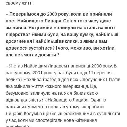
своєму житті.
– Повернімося до 2000 року, коли ви прийняли
пост Найвищого Лицаря. Світ з того часу дуже
змінився. Як ці зміни вплинули на стиль вашого
лідерства? Якими були, на вашу думку, найбільші
досягнення і найбільші виклики, з якими вам
довелося зустрітися? І чого, можливо, ви хотіли,
але не змогли досягти ?
– Я став Найвищим Лицарем наприкінці 2000 року. В
наступному, 2001 році, у нас були події 11 вересня –
велика і жахлива трагедія для всіх Сполучених Штатів,
яка змінила життя кожного американця. Це,
безумовно, вплинуло на те, як я бачив свою
відповідальність як Найвищого Лицаря. Один із
важливих моментів полягав у тому, як зробити
Лицарів Колумба ще більш ефективними в суспільстві
у час, коли ми спостерігали нове «зіткнення
цивілізацій».