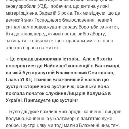
знову зробили УЗД, і побачили, що дитина у лоні
матері зцілена. Зараз їй 5 років. Так ми відчули, що це
великий знак Господнього благословення, певний
сигнал нам продовжувати справу боротьби за життя,
йти до жінок, перед якими постає вибір аборту,
захищати і свідчити те, що є правильним стосовно
абортів і права на життя.
– Це справді дивовижна історія… Але я б хотів
повернутися до Найвищої конвенції в Балтиморі,
на якій був присутній Блаженніший Святослав,
Глава УГКЦ. Пізніше Блаженніший назвав цю
зустріч історичною зустріччю, оскільки вона
поклала початок служіння Лицарів Колумба в
Україні. Пригадуєте цю зустріч?
– Було дві дуже важливі міжнародні конвенції лицарів
Колумба. Конвенцію у Балтиморі я пам’ятаю дуже
добре, і зустріч, яку ми тоді мали з Блаженнішим, теж.