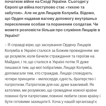
початком війни на Сході України. Сьогодні у
Європі ця війна поступово стає «тихою та
забутою». Але не для Лицарів Колумба. Відомо,
що Орден надавав вагому допомогу внутрішньо
переселеним особам та пораненим солдатам. Чи
можете розповісти більше про служіння Лицарів в
Україні?
– Я справді вірю, що заснування Ордену Лицарів
Колумба в Україні сталося за Божим провидінням: ми
це розуміли, коли бачили страждання та героїзм на
Майдані, і те, що сталося в Україні потім. Я дуже
пишаюся тим, що мої побратими, Лицарі Колумба,
допомагали тим, хто страждав. Лицарі сповідують
чотири принципи – милосердя, єдність, братерство і
патріотизм. Патріотизм для нас дуже важливий. Як
католики, ми розуміємо, що громадяни кожної країни
повинні бути патріотами, повинні любити свою країну і
бути готовими захищати її. Хоча у нашій організації є