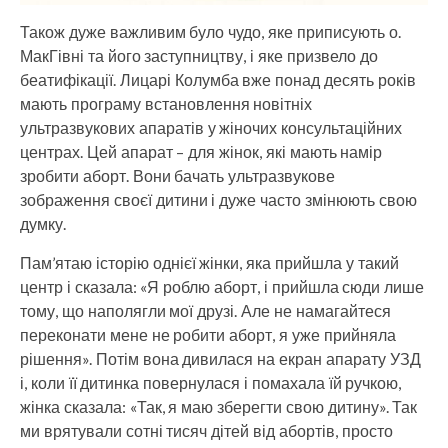
Також дуже важливим було чудо, яке приписують о.
МакГівні та його заступництву, і яке призвело до
беатифікації. Лицарі Колумба вже понад десять років
мають програму встановлення новітніх
ультразвукових апаратів у жіночих консультаційних
центрах. Цей апарат – для жінок, які мають намір
зробити аборт. Вони бачать ультразвукове
зображення своєї дитини і дуже часто змінюють свою
думку.
Пам’ятаю історію однієї жінки, яка прийшла у такий
центр і сказала: «Я роблю аборт, і прийшла сюди лише
тому, що наполягли мої друзі. Але не намагайтеся
переконати мене не робити аборт, я уже прийняла
рішення». Потім вона дивилася на екран апарату УЗД
і, коли її дитинка повернулася і помахала їй ручкою,
жінка сказала: «Так, я маю зберегти свою дитину». Так
ми врятували сотні тисяч дітей від абортів, просто